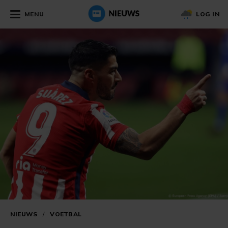
MENU
LOG IN
NIEUWS
/
VOETBAL