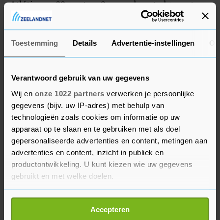
Atlético op 38 punten, 2 meer dan stadgenoot
Real Madrid. Atlético heeft bovendien nog twee
duels tegoed.
Toestemming
Details
Advertentie-instellingen
Ov
Verantwoord gebruik van uw gegevens
Wij en
onze 1022 partners
verwerken je persoonlijke
gegevens (bijv. uw IP-adres) met behulp van
technologieën zoals cookies om informatie op uw
apparaat op te slaan en te gebruiken met als doel
gepersonaliseerde advertenties en content, metingen aan
advertenties en content, inzicht in publiek en
productontwikkeling. U kunt kiezen wie uw gegevens
gebruikt en met welke doelen.
Als u het toestaat, willen we ook graag:
Accepteren
Informatie verzamelen over uw geografische