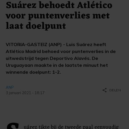
Suárez behoedt Atlético
voor puntenverlies met
laat doelpunt
VITORIA-GASTEIZ (ANP) - Luis Suárez heeft
Atlético Madrid behoed voor puntenverlies in de
uitwedstrijd tegen Deportivo Alavés. De
Uruguayaan maakte in de laatste minuut het
winnende doelpunt: 1-2.
ANP
share
DELEN
3 januari 2021 - 18:17
uárez tikte bij de tweede paal eenvoudig