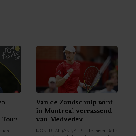
taan van
leiding in het algemeen klassement
kt door
overgenomen. Het is de eerste
o meldt de
profzege voor de 30-jarige renner van
Visma - Lease a Bike. Hij klopte de
Italiaan Christian Scaroni in Karpacz.
Axel Laurance uit Frankrijk werd derde
op 14 seconden.
ro
Van de Zandschulp wint
in Montreal verrassend
e Tour
van Medvedev
caan
MONTREAL (ANP/AFP) - Tenniser Botic