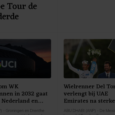
pe Tour de
ter ere van het 70-jarig bes
het betaald voetbal uitgerei
derde
Eredivisie CV en de KNVB, z
voetbalbond.
d om WK
Wielrenner Del To
nnen in 2032 gaat
verlengt bij UAE
 Nederland en
Emirates na sterk
) - Groningen en Drenthe
ABU DHABI (ANP) - De Mexi