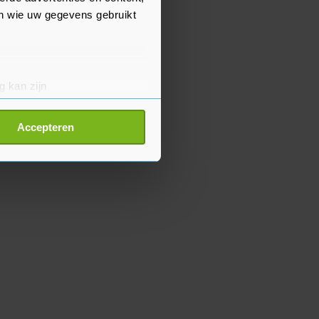
en wie uw gegevens gebruikt
g kan zijn
erprinting)
t
detailgedeelte
in. U kunt uw
Accepteren
p onze cookiepagina kun je