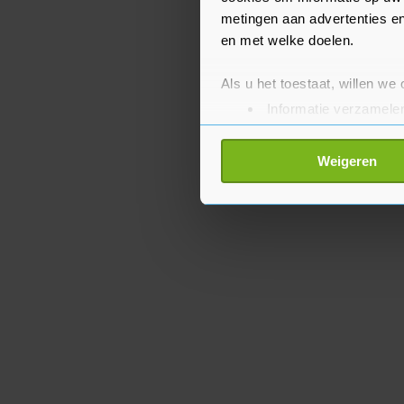
metingen aan advertenties en
en met welke doelen.
Als u het toestaat, willen we
Informatie verzamelen
Uw apparaat identific
Lees meer over hoe uw perso
Weigeren
toestemming op elk moment wi
Met cookies werkt onze websi
ons cookiebeleid bekijken en 