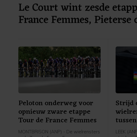
Le Court wint zesde etap
France Femmes, Pieterse 
Peloton onderweg voor
Strij
opnieuw zware etappe
wielre
Tour de France Femmes
tussen
India
MONTBRISON (ANP) - De wielrensters
LEEK (ANP