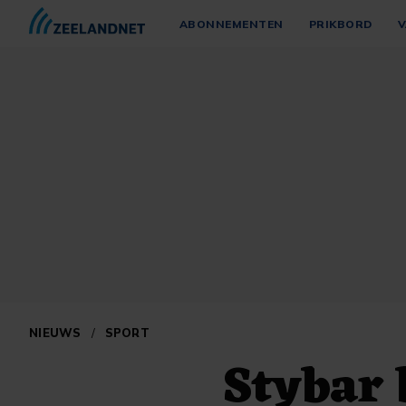
ABONNEMENTEN
PRIKBORD
V
NIEUWS
/
SPORT
Stybar 