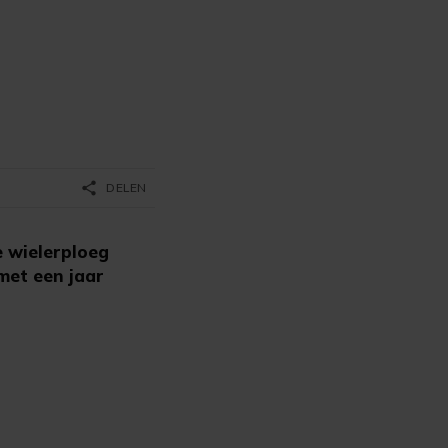
-
share
DELEN
e wielerploeg
 met een jaar