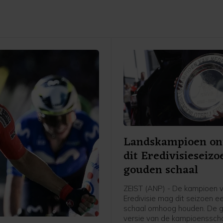
Landskampioen on
dit Eredivisieseizo
gouden schaal
ZEIST (ANP) - De kampioen 
Eredivisie mag dit seizoen 
schaal omhoog houden. De 
versie van de kampioenssch