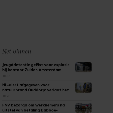
Net binnen
Jeugddetentie geëist voor explosie
bij kantoor Zuidas Amsterdam
18:32
NL-alert afgegeven voor
natuurbrand Ouddorp: verlaat het
gebied
18:28
FNV bezorgd om werknemers na
uitstel van betaling Babboe-