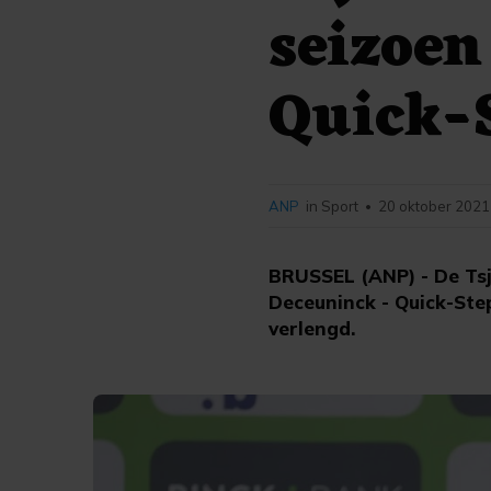
seizoen
Quick-
ANP
in Sport
20 oktober 2021
•
BRUSSEL (ANP) - De Tsje
Deceuninck - Quick-Step
verlengd.