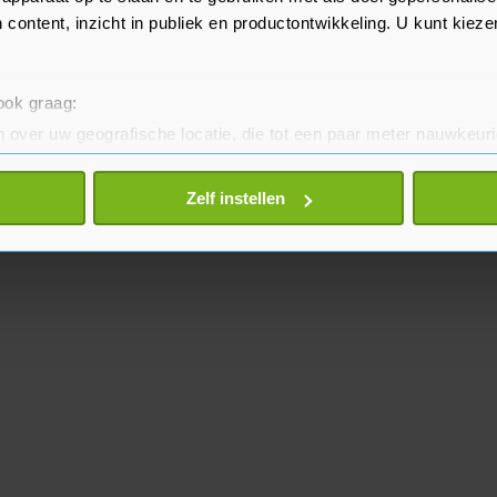
 content, inzicht in publiek en productontwikkeling. U kunt kiez
 ook graag:
 over uw geografische locatie, die tot een paar meter nauwkeuri
eren door het actief te scannen op specifieke eigenschappen (fing
onlijke gegevens worden verwerkt en stel uw voorkeuren in he
Zelf instellen
jzigen of intrekken in de Cookieverklaring.
te beter en wordt jouw bezoek makkelijker en persoonlijker. O
je gemaakte keuze altijd wijzigen of intrekken.