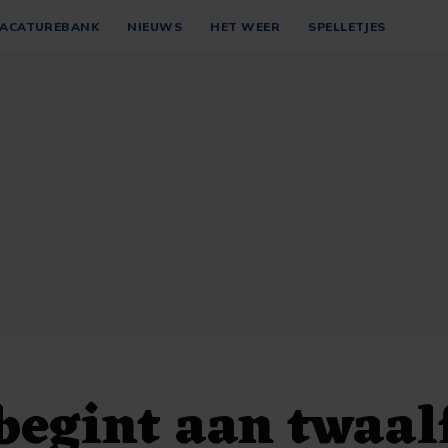
ACATUREBANK
NIEUWS
HET WEER
SPELLETJES
begint aan twaal