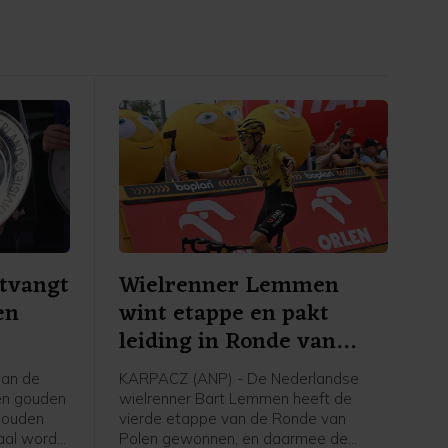
tvangt
Wielrenner Lemmen
en
wint etappe en pakt
leiding in Ronde van
Polen
van de
KARPACZ (ANP) - De Nederlandse
een gouden
wielrenner Bart Lemmen heeft de
gouden
vierde etappe van de Ronde van
aal wordt
Polen gewonnen, en daarmee de