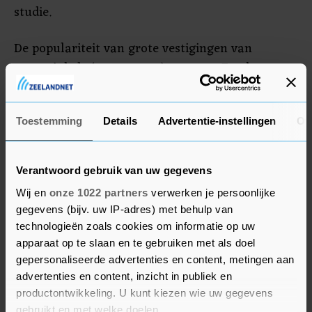
studie.
De populariteit van grote vestigingen van
sportwinkels (megastores) nam toe. Een kwart
van de jonge kopers schaft sportproducten direct
via het merk zelf aan. Ook groeit de verkoop via
Toestemming
Details
Advertentie-instellingen
Ov
onlinekanalen door. Ruim een derde van alle
kopers let bij het kopen van een sportproduct op
de duurzaamheid ervan.
Verantwoord gebruik van uw gegevens
Wij en
onze 1022 partners
verwerken je persoonlijke
gegevens (bijv. uw IP-adres) met behulp van
technologieën zoals cookies om informatie op uw
apparaat op te slaan en te gebruiken met als doel
gepersonaliseerde advertenties en content, metingen aan
advertenties en content, inzicht in publiek en
productontwikkeling. U kunt kiezen wie uw gegevens
gebruikt en met welke doelen.