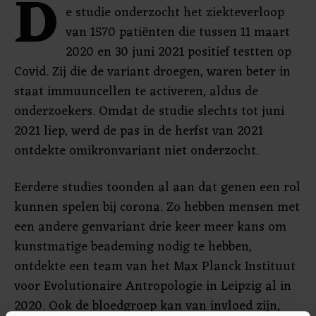
D
e studie onderzocht het ziekteverloop
van 1570 patiënten die tussen 11 maart
2020 en 30 juni 2021 positief testten op
Covid. Zij die de variant droegen, waren beter in
staat immuuncellen te activeren, aldus de
onderzoekers. Omdat de studie slechts tot juni
2021 liep, werd de pas in de herfst van 2021
ontdekte omikronvariant niet onderzocht.
Eerdere studies toonden al aan dat genen een rol
kunnen spelen bij corona. Zo hebben mensen met
een andere genvariant drie keer meer kans om
kunstmatige beademing nodig te hebben,
ontdekte een team van het Max Planck Instituut
voor Evolutionaire Antropologie in Leipzig al in
2020. Ook de bloedgroep kan van invloed zijn,