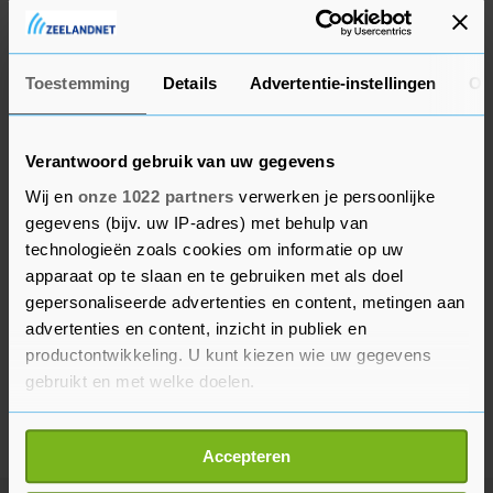
zowel op hoe makkelijk iemand besmet raakt als
op hoe ernstig ziek iemand wordt.
Toestemming
Details
Advertentie-instellingen
Ov
Verantwoord gebruik van uw gegevens
Wij en
onze 1022 partners
verwerken je persoonlijke
gegevens (bijv. uw IP-adres) met behulp van
technologieën zoals cookies om informatie op uw
apparaat op te slaan en te gebruiken met als doel
gepersonaliseerde advertenties en content, metingen aan
advertenties en content, inzicht in publiek en
productontwikkeling. U kunt kiezen wie uw gegevens
gebruikt en met welke doelen.
Als u het toestaat, willen we ook graag:
Accepteren
Informatie verzamelen over uw geografische
locatie, die tot een paar meter nauwkeurig kan zijn