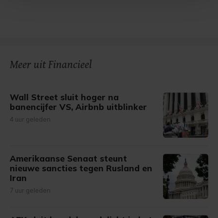
Met cookies werkt onze website beter en wordt jouw
bezoek makkelijker en persoonlijker. Op
onze cookiepagina kun je ons cookiebeleid bekijken en je
gemaakte keuze altijd wijzigen of intrekken.
Meer uit Financieel
Wall Street sluit hoger na
banencijfer VS, Airbnb uitblinker
4 uur geleden
Amerikaanse Senaat steunt
nieuwe sancties tegen Rusland en
Iran
7 uur geleden