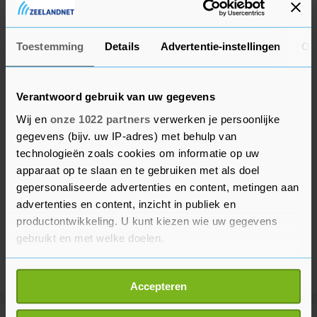
zal gaan. "Maar ik kan het nu nog niet overzien."
Toestemming
Details
Advertentie-instellingen
Ov
Verantwoord gebruik van uw gegevens
Wij en
onze 1022 partners
verwerken je persoonlijke
gegevens (bijv. uw IP-adres) met behulp van
technologieën zoals cookies om informatie op uw
apparaat op te slaan en te gebruiken met als doel
gepersonaliseerde advertenties en content, metingen aan
advertenties en content, inzicht in publiek en
productontwikkeling. U kunt kiezen wie uw gegevens
gebruikt en met welke doelen.
Als u het toestaat, willen we ook graag:
Accepteren
Informatie verzamelen over uw geografische
locatie, die tot een paar meter nauwkeurig kan zijn