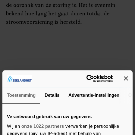
de oorzaak van de storing is. Het is evenmin
bekend hoe lang het gaat duren totdat de
stroomvoorziening is hersteld.
Toestemming
Details
Advertentie-instellingen
Ov
Verantwoord gebruik van uw gegevens
Wij en
onze 1022 partners
verwerken je persoonlijke
gegevens (bijv. uw IP-adres) met behulp van