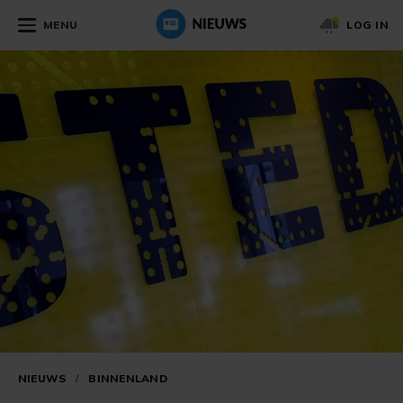
MENU
LOG IN
NIEUWS
/
BINNENLAND