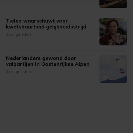
bezoek makkelijker en persoonlijker. Op
onze cookiepagina kun je ons cookiebeleid bekijken en je
gemaakte keuze altijd wijzigen of intrekken.
Tielen waarschuwt voor
kwetsbaarheid gelijkheidsstrijd
3 uur geleden
Nederlanders gewond door
valpartijen in Oostenrijkse Alpen
3 uur geleden