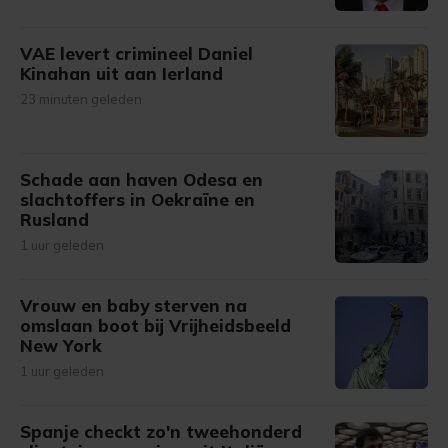
VAE levert crimineel Daniel
Kinahan uit aan Ierland
23 minuten geleden
Schade aan haven Odesa en
slachtoffers in Oekraïne en
Rusland
1 uur geleden
Vrouw en baby sterven na
omslaan boot bij Vrijheidsbeeld
New York
1 uur geleden
Spanje checkt zo'n tweehonderd