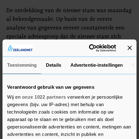
De ontdekking van de nieuwe stam was maandag
al bekendgemaakt. Op basis van de eerste
analyse van gegevens erover constateerde een
speciale adviesgroep dat de nieuwe stam zich
mogelijk sneller verspreidt. Nader onderzoek
moet daarover meer duidelijk maken.
Toestemming
Details
Advertentie-instellingen
Ov
Er zijn geen tekenen die erop wijzen dat de
nieuwe variant van SARS-CoV-2 dodelijker is of
minder goed te voorkomen met de nieuwe
Verantwoord gebruik van uw gegevens
vaccins.
Wij en
onze 1022 partners
verwerken je persoonlijke
gegevens (bijv. uw IP-adres) met behulp van
technologieën zoals cookies om informatie op uw
apparaat op te slaan en te gebruiken met als doel
gepersonaliseerde advertenties en content, metingen aan
advertenties en content, inzicht in publiek en