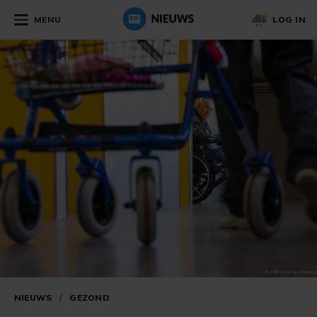
MENU
LOG IN
NIEUWS
/
GEZOND