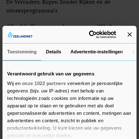
De Verraders, Kopen Zonder Kijken en de
nieuwsprogramma's.
Alles bij elkaar steeg de omzet van RTL Group
met 8,7 procent tot 3,3 miljard euro. Daarop
boekte het bedrijf een winst van 304 miljoen euro,
wat veel minder is dan de 929 miljoen euro een
Toestemming
Details
Advertentie-instellingen
Ov
jaar eerder. Toen leverde de verkoop van
bedrijfsonderdelen nog veel op. Zonder die
Verantwoord gebruik van uw gegevens
eenmalige baten behaalde het bedrijf een winst
Wij en
onze 1022 partners
verwerken je persoonlijke
voor belastingen, rentes en afschrijvingen van
gegevens (bijv. uw IP-adres) met behulp van
501 miljoen euro, 3,7 procent meer dan een jaar
technologieën zoals cookies om informatie op uw
eerder.
apparaat op te slaan en te gebruiken met als doel
gepersonaliseerde advertenties en content, metingen aan
RTL is ook hard bezig met fusies in Frankrijk en
advertenties en content, inzicht in publiek en
Nederland, naar eigen zeggen om sterk te staan
productontwikkeling. U kunt kiezen wie uw gegevens
gebruikt en met welke doelen.
tegenover Amerikaanse techbedrijven als Netflix