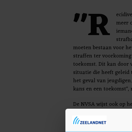
"R
ecidiv
meer o
iemand
strafb
moeten bestaan voor het 
straffen ter voorkoming
toekomst. Dit kan door
situatie die heeft geleid 
het geval van jeugdigen.
kans en een toekomst", 
De NVSA wijst ook op he
hulpverlening, bijvoorb
van mening dat er meer
resocialisatie na een ve