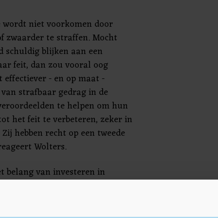
e wordt niet voorkomen door
f zwaarder te straffen. Mocht
 schuldig blijken aan een
aar feit, dan zou vooral oog
effectiever - en op maat -
 van strafbaar gedrag in de
 veroordeelden te helpen om hun
tot het feit te verbeteren, zeker in
 Zij hebben recht op een tweede
reageert Wolters.
t belang van investeren in
eeld in de GGZ. "De NVSA is ook
 moet worden geïnvesteerd in
roordeling. Jarenlange