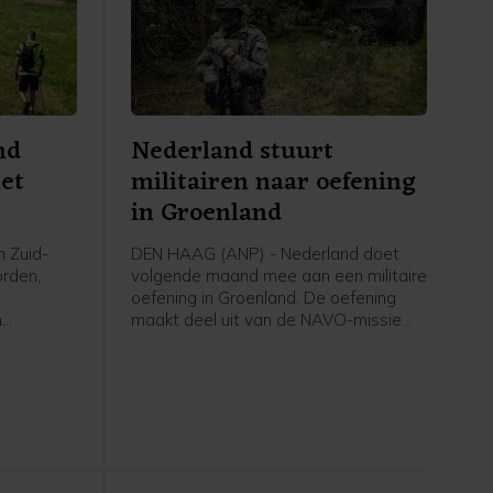
nd
Nederland stuurt
met
militairen naar oefening
in Groenland
n Zuid-
DEN HAAG (ANP) - Nederland doet
orden,
volgende maand mee aan een militaire
oefening in Groenland. De oefening
n
maakt deel uit van de NAVO-missie
kade langs
om het Noordpoolgebied beter te
 een dijk
verdedigen. Die is opgetuigd om de
ruzie tussen de VS en Europa over het
strategische gebied bij te leggen.