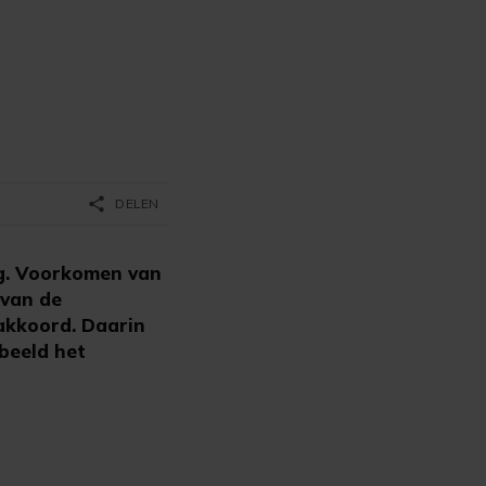
share
DELEN
ng. Voorkomen van
 van de
akkoord. Daarin
beeld het