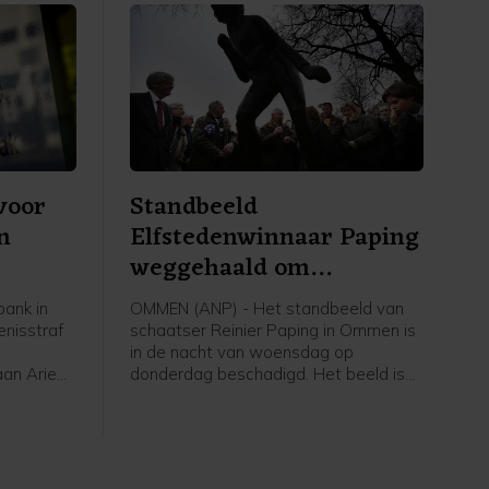
 voor
Standbeeld
n
Elfstedenwinnaar Paping
weggehaald om
beschadigingen
ank in
OMMEN (ANP) - Het standbeeld van
nisstraf
schaatser Reinier Paping in Ommen is
in de nacht van woensdag op
an Arie
donderdag beschadigd. Het beeld is
van zijn
daarom van zijn plek gehaald en naar
 gebeurde
een opslag gebracht, laat de
a op 26
Overijsselse gemeente vrijdag weten.
ze waarop
Paping won in 1963 de Elfstedentocht.
r om het
Hij woonde toen in Ommen.