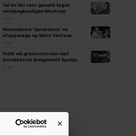
Cel en tbs voor geweld tegen
verpleegkundigen Mentrum
18:34
Niewiadoma 'sprakeloos' na
etappezege op Mont Ventoux
18:05
Italië wil grenscontroles niet
intrekken na dreigement Spanje
17:58