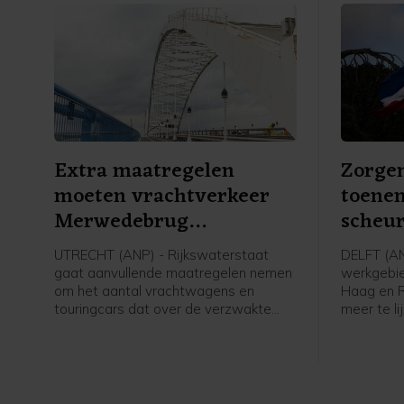
Extra maatregelen
Zorgen
moeten vrachtverkeer
toene
Merwedebrug
scheur
terugdringen
UTRECHT (ANP) - Rijkswaterstaat
DELFT (ANP
gaat aanvullende maatregelen nemen
werkgebie
om het aantal vrachtwagens en
Haag en 
touringcars dat over de verzwakte
meer te l
Merwedebrug rijdt terug te dringen. Er
Inspecteu
worden borden geplaatst bij
hoogheem
grensovergangen, boven en langs de
week onge
weg en bij op- en afritten. Welke tekst
de vorige
er op die borden komt te staan is nog
zo'n dertig