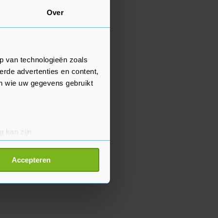
Over
p van technologieën zoals
erde advertenties en content,
en wie uw gegevens gebruikt
g kan zijn
erprinting)
t
detailgedeelte
in. U kunt uw
Accepteren
p onze cookiepagina kun je