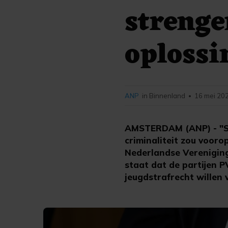
strenge
oplossi
ANP
in Binnenland
16 mei 202
•
AMSTERDAM (ANP) - "Str
criminaliteit zou vooro
Nederlandse Vereniging
staat dat de partijen 
jeugdstrafrecht willen 