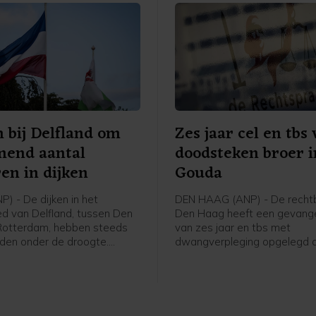
 bij Delfland om
Zes jaar cel en tbs
mend aantal
doodsteken broer i
en in dijken
Gouda
) - De dijken in het
DEN HAAG (ANP) - De rechtb
d van Delfland, tussen Den
Den Haag heeft een gevange
Rotterdam, hebben steeds
van zes jaar en tbs met
ijden onder de droogte.
dwangverpleging opgelegd a
rs van het
M. (26) voor het doodsteken 
raadschap telden deze
oudere broer Peter (29). Dit
veer 180 scheuren. Tijdens
in hun ouderlijk huis in Goud
 inspectieronde waren dat er
augustus vorig jaar. "De wij
.
de verdachte het slachtoffe