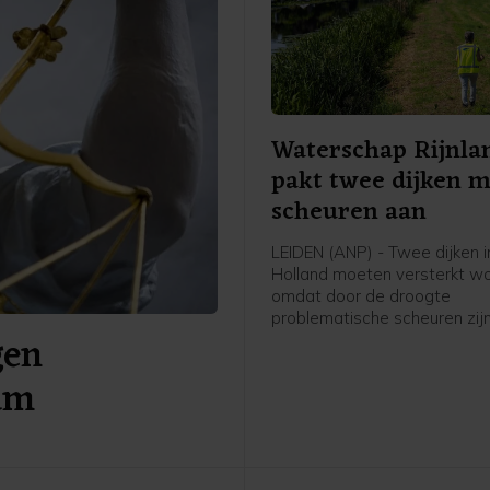
Waterschap Rijnla
pakt twee dijken 
scheuren aan
LEIDEN (ANP) - Twee dijken i
Holland moeten versterkt w
omdat door de droogte
problematische scheuren zij
gen
ontstaan. Het gaat om een 
De Does bij Hoogmade en om
um
bij Reeuwijk.