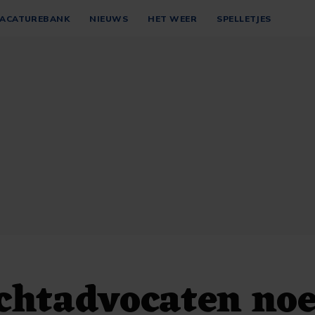
ACATUREBANK
NIEUWS
HET WEER
SPELLETJES
echtadvocaten no