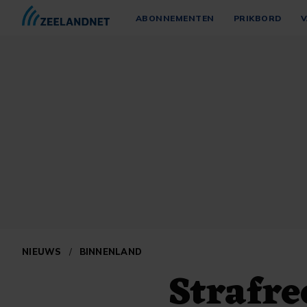
ABONNEMENTEN
PRIKBORD
V
NIEUWS
/
BINNENLAND
Strafr