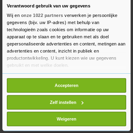
de epidemie. Klanten zouden lijnvluchten mijden
Verantwoord gebruik van uw gegevens
omdat ze niet in een afgesloten ruimte willen
Wij en
onze 1022 partners
verwerken je persoonlijke
zitten met honderden mensen.
gegevens (bijv. uw IP-adres) met behulp van
technologieën zoals cookies om informatie op uw
Daniel Tang van MayJets verwacht echter dat ook
apparaat op te slaan en te gebruiken met als doel
zijn sector niet ontkomt aan de gevolgen van de
gepersonaliseerde advertenties en content, metingen aan
advertenties en content, inzicht in publiek en
crisis. "Nu steeds meer landen de maatregelen
productontwikkeling. U kunt kiezen wie uw gegevens
aan de grenzen aanscherpen, wordt het steeds
gebruikt en met welke doelen.
moeilijker om te vliegen. Zelfs met privéjets."
Als u het toestaat, willen we ook graag:
Accepteren
Informatie verzamelen over uw geografische
locatie, die tot een paar meter nauwkeurig kan zijn
Uw apparaat identificeren door het actief te
Zelf instellen
scannen op specifieke eigenschappen (fingerprinting)
Lees meer over hoe uw persoonlijke gegevens worden
Weigeren
verwerkt en stel uw voorkeuren in het
detailgedeelte
in.
U kunt uw toestemming op elk moment wijzigen of