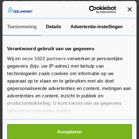
schattingen inmiddels goed voor ongeveer 20
miljard euro schade. Duizenden mensen werden
uit hun huis gejaagd.
Toestemming
Details
Advertentie-instellingen
Ov
Verantwoord gebruik van uw gegevens
Wij en
onze 1022 partners
verwerken je persoonlijke
gegevens (bijv. uw IP-adres) met behulp van
technologieën zoals cookies om informatie op uw
apparaat op te slaan en te gebruiken met als doel
gepersonaliseerde advertenties en content, metingen aan
advertenties en content, inzicht in publiek en
productontwikkeling. U kunt kiezen wie uw gegevens
gebruikt en met welke doelen.
Als u het toestaat, willen we ook graag:
Accepteren
Informatie verzamelen over uw geografische