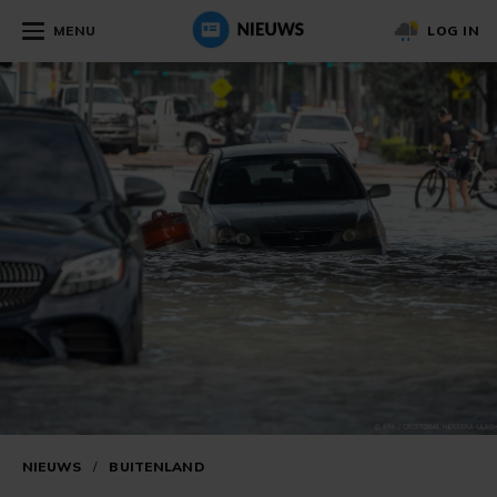
MENU
LOG IN
NIEUWS
/
BUITENLAND