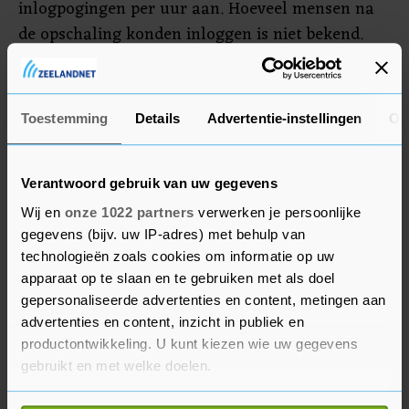
inlogpogingen per uur aan. Hoeveel mensen na
de opschaling konden inloggen is niet bekend.
Door de problemen was het ook moeilijker om in
te loggen bij andere organisaties waarbij DigiD
nodig is, zoals zorgverzekeraars en
Toestemming
Details
Advertentie-instellingen
Ov
uitkeringsinstantie UWV.
Verantwoord gebruik van uw gegevens
Wij en
onze 1022 partners
verwerken je persoonlijke
gegevens (bijv. uw IP-adres) met behulp van
technologieën zoals cookies om informatie op uw
apparaat op te slaan en te gebruiken met als doel
gepersonaliseerde advertenties en content, metingen aan
advertenties en content, inzicht in publiek en
productontwikkeling. U kunt kiezen wie uw gegevens
gebruikt en met welke doelen.