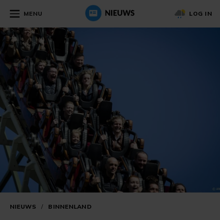
MENU
LOG IN
NIEUWS
/
BINNENLAND