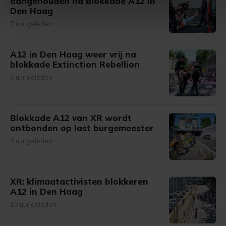
aangehouden na blokkade A12 in
Den Haag
intrekken in de Cookieverklaring.
7 uur geleden
Met cookies werkt onze website beter en wordt jouw
bezoek makkelijker en persoonlijker. Op
A12 in Den Haag weer vrij na
onze cookiepagina kun je ons cookiebeleid bekijken en je
blokkade Extinction Rebellion
gemaakte keuze altijd wijzigen of intrekken.
8 uur geleden
Blokkade A12 van XR wordt
ontbonden op last burgemeester
9 uur geleden
XR: klimaatactivisten blokkeren
A12 in Den Haag
10 uur geleden