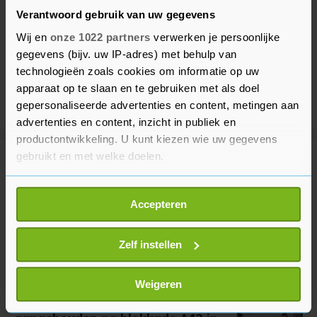
Verantwoord gebruik van uw gegevens
Wij en
onze 1022 partners
verwerken je persoonlijke
gegevens (bijv. uw IP-adres) met behulp van
technologieën zoals cookies om informatie op uw
apparaat op te slaan en te gebruiken met als doel
gepersonaliseerde advertenties en content, metingen aan
advertenties en content, inzicht in publiek en
productontwikkeling. U kunt kiezen wie uw gegevens
gebruikt en met welke doelen.
Meer uit Binnenland
Als u het toestaat, willen we ook graag:
Accepteren
Informatie verzamelen over uw geografische
Duizenden mensen lopen door
locatie, die tot een paar meter nauwkeurig kan zijn
Amsterdam tijdens WorldPride
March
Uw apparaat identificeren door het actief te
Zelf instellen
scannen op specifieke eigenschappen (fingerprinting)
6 uur geleden
Lees meer over hoe uw persoonlijke gegevens worden
Weigeren
verwerkt en stel uw voorkeuren in het
detailgedeelte
in.
Tientallen XR-activisten
U kunt uw toestemming op elk moment wijzigen of