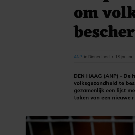
om volk
besche
ANP
in Binnenland
18 januari
•
DEN HAAG (ANP) - De ha
volksgezondheid te bes
gezamenlijk een lijst 
taken van een nieuwe r