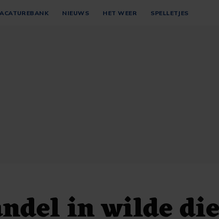
ACATUREBANK
NIEUWS
HET WEER
SPELLETJES
andel in wilde di