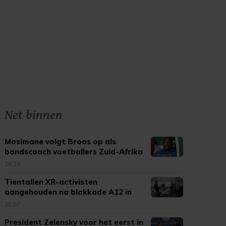
Net binnen
Mosimane volgt Broos op als
bondscoach voetballers Zuid-Afrika
16:14
Tientallen XR-activisten
aangehouden na blokkade A12 in
Den Haag
15:57
President Zelensky voor het eerst in