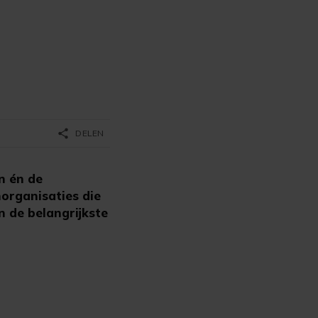
share
DELEN
n én de
organisaties die
n de belangrijkste