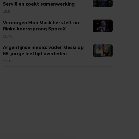
Servië en zoekt samenwerking
15:54
Vermogen Elon Musk herstelt na
flinke koerssprong SpaceX
15:42
Argentijnse media: vader Messi op
68-jarige leeftijd overleden
15:19