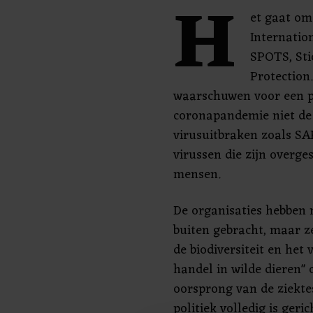
H
et gaat om 
Internatio
SPOTS, St
Protection
waarschuwen voor een p
coronapandemie niet de l
virusuitbraken zoals SAR
virussen die zijn overg
mensen.
De organisaties hebben 
buiten gebracht, maar 
de biodiversiteit en he
handel in wilde dieren" 
oorsprong van de ziekt
politiek volledig is geri