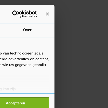
Over
p van technologieën zoals
erde advertenties en content,
en wie uw gegevens gebruikt
g kan zijn
erprinting)
t
detailgedeelte
in. U kunt uw
Accepteren