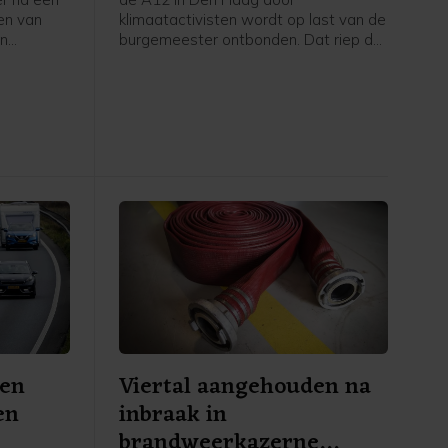
en van
klimaatactivisten wordt op last van de
en
burgemeester ontbonden. Dat riep de
iddaguur
politie ter plaatse om, was te horen
rijbaan
op een livestream van Extinction
kelijk was.
Rebellion. Kort daarna hoorden de
r heeft de
betogers die nog op de weg zaten
ond 14.00
dat ze waren aangehouden en begon
 is de weg
de politie ze direct weg te halen.
 en
Viertal aangehouden na
en
inbraak in
brandweerkazerne