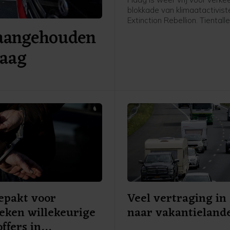
blokkade van klimaatactivist
Extinction Rebellion. Tientall
 aangehouden
betogers gingen rond het m
de snelweg op, waardoor de 
Haag
de stad uit niet meer toegan
Op last van de burgemeeste
politie de actievoerders er r
uur vanaf gehaald. Inmiddels
weer open, zegt een
politiewoordvoerder.
epakt voor
Veel vertraging in
eken willekeurige
naar vakantieland
offers in