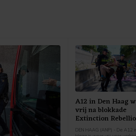
A12 in Den Haag w
vrij na blokkade
Extinction Rebelli
DEN HAAG (ANP) - De A12 i
Haag is weer vrij voor verke