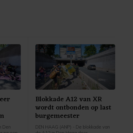
eer
Blokkade A12 van XR
wordt ontbonden op last
on
burgemeester
n Den
DEN HAAG (ANP) - De blokkade van
er na een
de A12 in Den Haag door