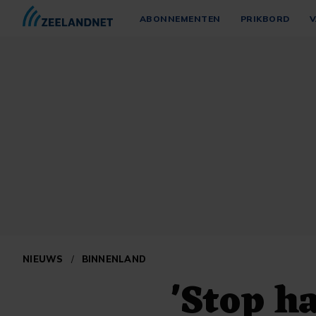
ABONNEMENTEN
PRIKBORD
V
NIEUWS
/
BINNENLAND
'Stop h