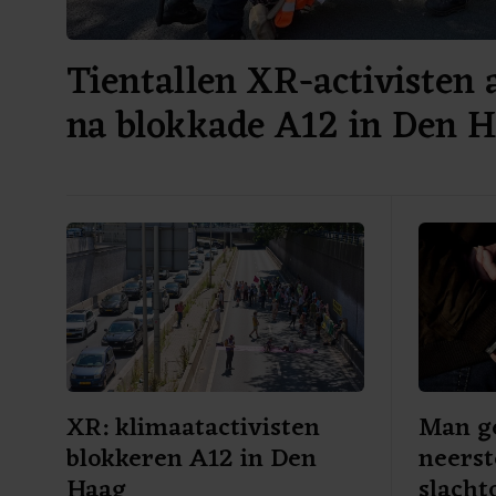
Tientallen XR-activisten
na blokkade A12 in Den 
XR: klimaatactivisten
Man g
blokkeren A12 in Den
neerst
Haag
slacht