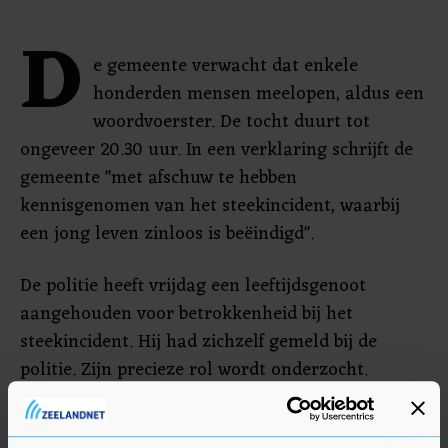
D
e gemeente verwacht dat enkele
honderden mensen meelopen, aldus een
woordvoerster. De tocht duurt tot
ongeveer 20.30 uur. In een verklaring schrijft de
gemeente "met afschuw te hebben
kennisgenomen van het steekincident, waarbij
een jong leven zinloos is beëindigd".
De politie heeft vrijdag een leeftijdsgenoot
aangehouden voor betrokkenheid bij het
steekincident. Hij had zichzelf gemeld bij de
politie. Zijn precieze rol wordt onderzocht.