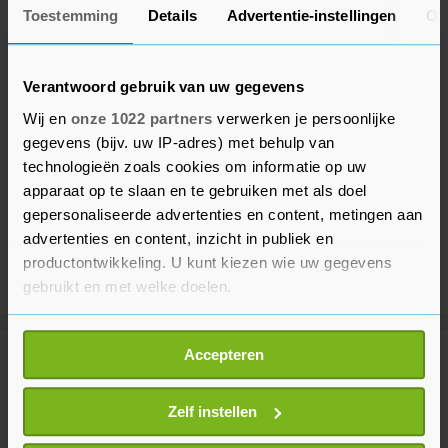
Toestemming
Details
Advertentie-instellingen
Ov
Verantwoord gebruik van uw gegevens
Wij en
onze 1022 partners
verwerken je persoonlijke
gegevens (bijv. uw IP-adres) met behulp van
technologieën zoals cookies om informatie op uw
apparaat op te slaan en te gebruiken met als doel
gepersonaliseerde advertenties en content, metingen aan
advertenties en content, inzicht in publiek en
productontwikkeling. U kunt kiezen wie uw gegevens
gebruikt en met welke doelen.
Als u het toestaat, willen we ook graag:
Accepteren
Informatie verzamelen over uw geografische
Meer uit Binnenland
locatie, die tot een paar meter nauwkeurig kan zijn
Uw apparaat identificeren door het actief te
Zelf instellen
Boeren met tractoren
scannen op specifieke eigenschappen (fingerprinting)