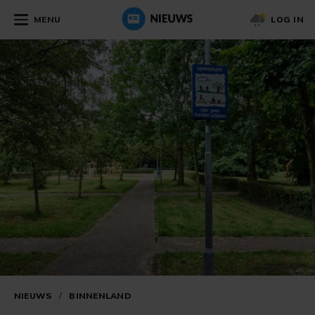
MENU
LOG IN
NIEUWS
/
BINNENLAND