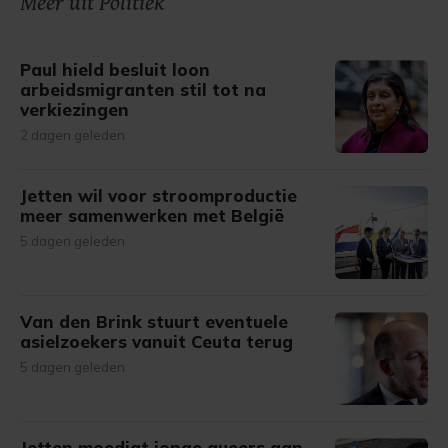
Meer uit Politiek
Paul hield besluit loon
arbeidsmigranten stil tot na
verkiezingen
2 dagen geleden
Jetten wil voor stroomproductie
meer samenwerken met België
5 dagen geleden
Van den Brink stuurt eventuele
asielzoekers vanuit Ceuta terug
5 dagen geleden
Jetten moedigt jonge queers aan