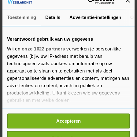
zeggen dat het over hun toekomst gaat, over de
vruchtbare bodem. Daarom is het nodig dat we
Toestemming
Details
Advertentie-instellingen
Ov
met elkaar veranderen, de hele sector."
Verantwoord gebruik van uw gegevens
Provincies
Wij en
onze 1022 partners
verwerken je persoonlijke
De impact zal het grootst zijn waar met name de
gegevens (bijv. uw IP-adres) met behulp van
hele intensieve industriële veehouderij dicht bij
technologieën zoals cookies om informatie op uw
de zogenoemde Natura 2000-gebieden zit. "Daar
apparaat op te slaan en te gebruiken met als doel
moeten we op zoek naar een nieuwe balans. Daar
gepersonaliseerde advertenties en content, metingen aan
advertenties en content, inzicht in publiek en
is straks nog weinig ruimte voor intensieve
productontwikkeling. U kunt kiezen wie uw gegevens
veehouderij. Maar tegelijk kan er veel in andere
gebruikt en met welke doelen.
gebieden."
Als u het toestaat, willen we ook graag:
In januari kijkt ze hoe ver de provincies zijn met
Accepteren
Informatie verzamelen over uw geografische
de uitwerking van de stikstofplannen. Als zij niet
locatie, die tot een paar meter nauwkeurig kan zijn