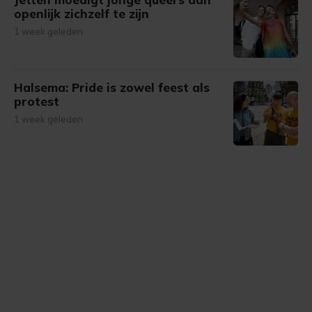
openlijk zichzelf te zijn
1 week geleden
Halsema: Pride is zowel feest als
protest
1 week geleden