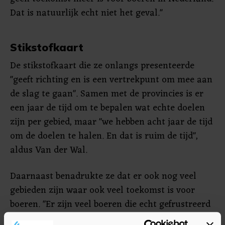
Dat is natuurlijk echt niet het geval."
Stikstofkaart
De stikstofkaart die ze onlangs presenteerde
"geeft richting en is een vertrekpunt om mee aan
de slag te gaan". Samen met de provincies is er
een jaar de tijd om te bepalen wat echte doelen
zijn per gebied, maar "we hebben acht jaar de tijd
om de doelen te halen. En dat is ruim de tijd",
aldus Van der Wal.
Daarnaast benadrukte ze dat er ook nog veel
gebieden zijn waar ook veel toekomst is voor
boeren. "Er zijn veel boeren die echt gefrustreerd
en boos zijn. Tegelijk zijn er ook veel boeren die