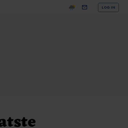
LOG IN
atste