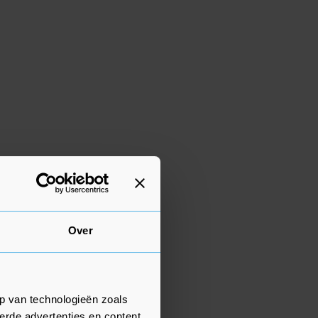
Over
p van technologieën zoals
erde advertenties en content,