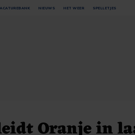
ACATUREBANK
NIEUWS
HET WEER
SPELLETJES
leidt Oranje in la