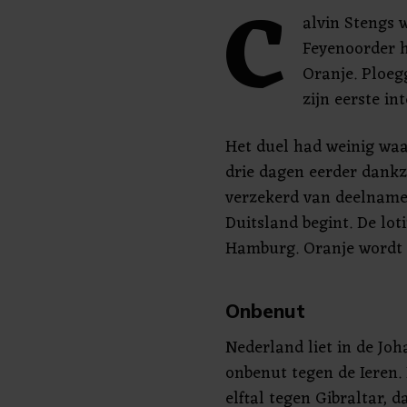
C
alvin Stengs w
Feyenoorder h
Oranje. Ploeg
zijn eerste in
Het duel had weinig wa
drie dagen eerder dankzi
verzekerd van deelname 
Duitsland begint. De lot
Hamburg. Oranje wordt d
Onbenut
Nederland liet in de Jo
onbenut tegen de Ieren
elftal tegen Gibraltar, 