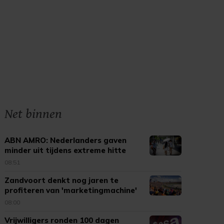
Net binnen
ABN AMRO: Nederlanders gaven
minder uit tijdens extreme hitte
08:51
Zandvoort denkt nog jaren te
profiteren van 'marketingmachine'
F1
08:00
Vrijwilligers ronden 100 dagen