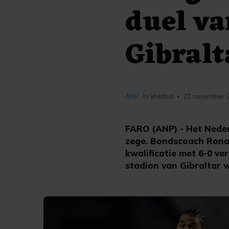
duel va
Gibralt
ANP
in Voetbal
21 november 2
•
FARO (ANP) - Het Neder
zege. Bondscoach Ronald
kwalificatie met 6-0 ve
stadion van Gibraltar 