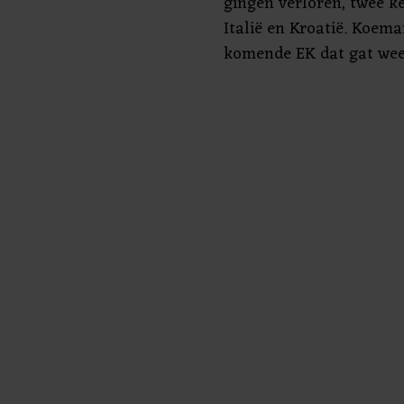
gingen verloren, twee k
Italië en Kroatië. Koema
komende EK dat gat weet