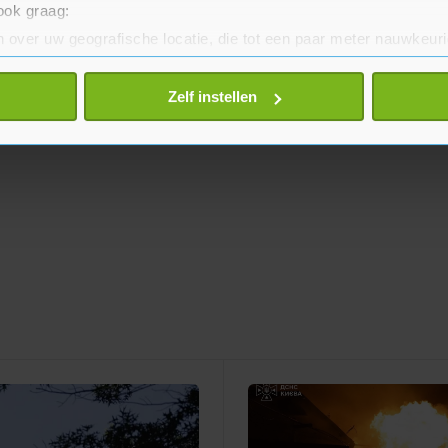
 ook graag:
 over uw geografische locatie, die tot een paar meter nauwkeuri
eren door het actief te scannen op specifieke eigenschappen (fing
onlijke gegevens worden verwerkt en stel uw voorkeuren in he
Zelf instellen
jzigen of intrekken in de Cookieverklaring.
te beter en wordt jouw bezoek makkelijker en persoonlijker. O
je gemaakte keuze altijd wijzigen of intrekken.