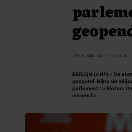
parlem
geopen
ANP
in Buitenland
23 februari
•
BERLIJN (ANP) - De ste
geopend. Bijna 60 milj
parlement te kiezen. D
verwacht.