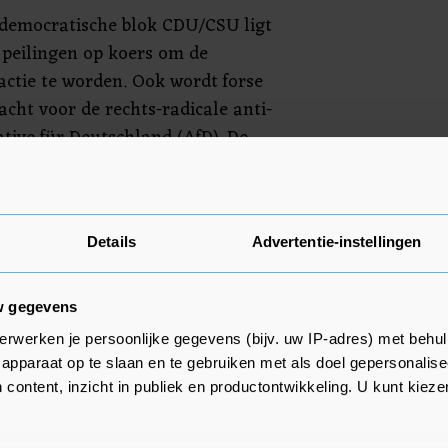
ndemocratische blok CDU/CSU ligt
 peilingen op koers om de
ractie te worden. Ook wordt forse
acht voor de rechts-radicale anti-
tive für Deutschland (AfD). De
eider Friedrich Merz heeft een
loten. De sociaaldemocratische
Olaf Scholz staat in de peilingen
Details
Advertentie-instellingen
w gegevens
erwerken je persoonlijke gegevens (bijv. uw IP-adres) met behul
apparaat op te slaan en te gebruiken met als doel gepersonalise
 content, inzicht in publiek en productontwikkeling. U kunt kiez