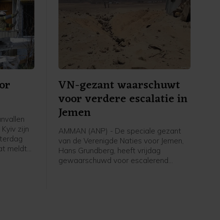
or
VN-gezant waarschuwt
voor verdere escalatie in
Jemen
anvallen
Kyiv zijn
AMMAN (ANP) - De speciale gezant
aterdag
van de Verenigde Naties voor Jemen,
at meldt
Hans Grundberg, heeft vrijdag
de stad,
gewaarschuwd voor escalerend
 drie
geweld in Jemen. "Jemen loopt
ou een
vandaag een groter risico op een
en gewond.
hernieuwd grootschalig conflict dan op
enig moment sinds het door de VN
bemiddelde staakt-het-vuren van april
2022", schreef hij op X.