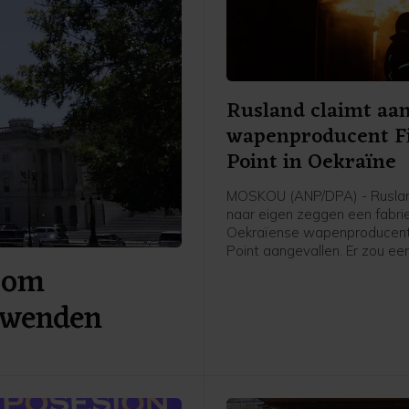
Rusland claimt aan
wapenproducent F
Point in Oekraïne
MOSKOU (ANP/DPA) - Ruslan
naar eigen zeggen een fabri
Oekraïense wapenproducent
Point aangevallen. Er zou een
 om
getroffen zijn waar onderdel
koppen voor de kruisraket F
 wenden
gemaakt worden. Ook werd b
een olieopslag getroffen die
Rusland werd gebruikt om b
te leveren aan de Oekraïens
krijgsmacht.