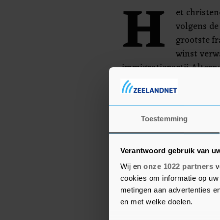
H
et christe
volgens de
grootste f
winst verw
immigratiepartij Alterna
christendemocratische l
regering met AfD uitges
SPD van bondskanselier 
Toestemming
op de derde plaats.
Verantwoord gebruik van u
Wij en
onze 1022 partners
v
cookies om informatie op uw 
metingen aan advertenties en
en met welke doelen.