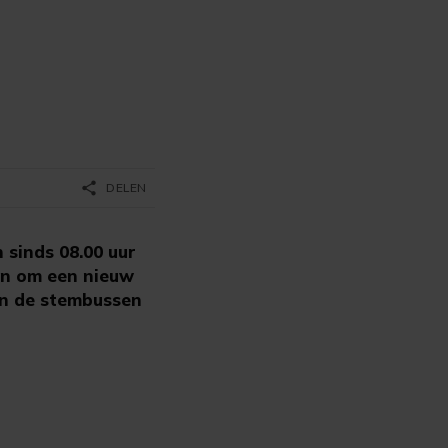
share
DELEN
 sinds 08.00 uur
gen om een nieuw
an de stembussen