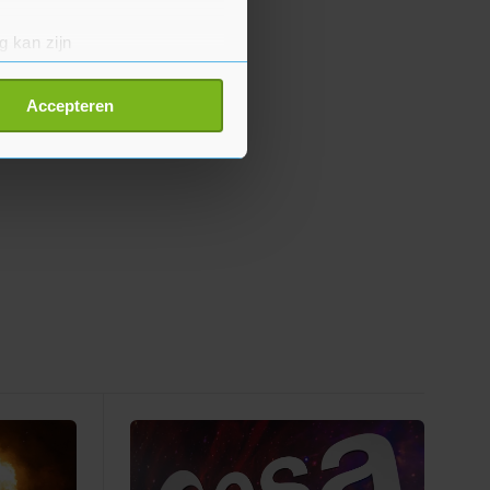
g kan zijn
erprinting)
t
detailgedeelte
in. U kunt uw
Accepteren
p onze cookiepagina kun je