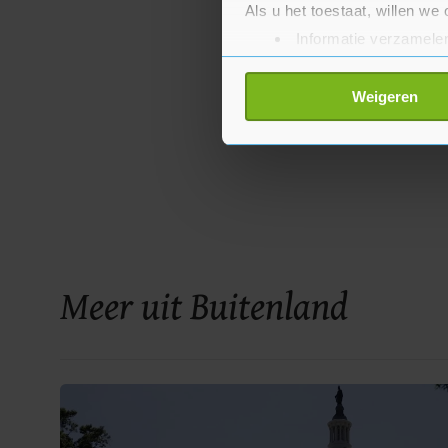
Als u het toestaat, willen we
Informatie verzamelen
Uw apparaat identific
Lees meer over hoe uw perso
Weigeren
toestemming op elk moment wi
Met cookies werkt onze websi
ons cookiebeleid bekijken en 
Meer uit Buitenland