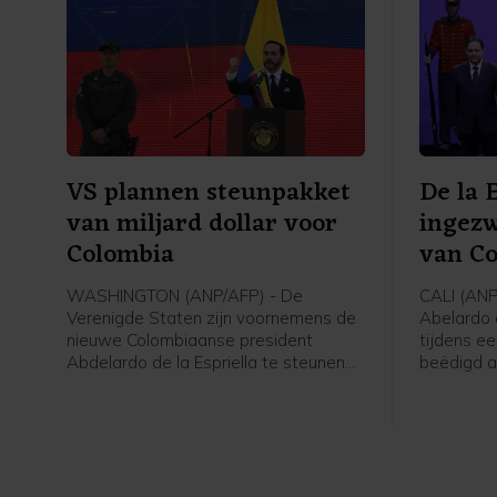
VS plannen steunpakket
De la 
van miljard dollar voor
ingezw
Colombia
van C
WASHINGTON (ANP/AFP) - De
CALI (AN
Verenigde Staten zijn voornemens de
Abelardo d
nieuwe Colombiaanse president
tijdens ee
Abdelardo de la Espriella te steunen
beëdigd a
met 1 miljard dollar (865 miljoen euro).
De door d
Het geld is bedoeld voor
gesteunde 
veiligheidsmaatregelen, aldus het
met minde
ministerie van Buitenlandse Zaken in
verkiezing
een verklaring.