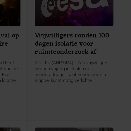
val op
Vrijwilligers ronden 100
ire
dagen isolatie voor
ruimteonderzoek af
d heeft
KEULEN (ANP/DPA) - Zes vrijwilligers
ek van de
hebben vrijdag in Keulen een
 Fire
honderddaags isolatieonderzoek in
 locatie
krappe, kunstmatig verlichte
en en
omstandigheden afgerond. Het
lamingo
onderzoek vond plaats ter
ij Kyiv
voorbereiding op toekomstige
 volgens
ruimtemissies.
randstof
e