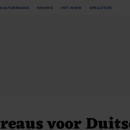
ACATUREBANK
NIEUWS
HET WEER
SPELLETJES
reaus voor Duits