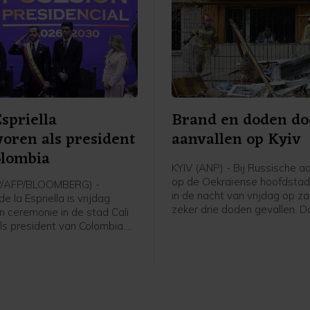
Espriella
Brand en doden do
oren als president
aanvallen op Kyiv
olombia
KYIV (ANP) - Bij Russische a
op de Oekraïense hoofdstad 
P/AFP/BLOOMBERG) -
in de nacht van vrijdag op z
e la Espriella is vrijdag
zeker drie doden gevallen. D
n ceremonie in de stad Cali
de militaire gouverneur van 
ls president van Colombia.
Tymoer Tkatsjenko. Onder de
e Verenigde Staten
doden in voorstad Brovary z
rechtse politicus won in juni
kind zijn. Drie mensen raakt
r dan een procentpunt de
en.