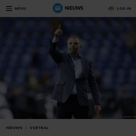
MENU
LOG IN
NIEUWS
/
VOETBAL