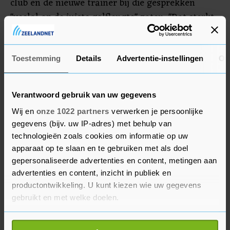
club en de nieuwe trainer bij die gesprekken
"veelal op de juiste golflengte" zaten. "Dat sterkt
ons in de overtuiging dat Maurice de juiste man
is om vanaf komend seizoen hoofdtrainer te
worden van Sparta."
Toestemming
Details
Advertentie-instellingen
Ov
Verantwoord gebruik van uw gegevens
Wij en
onze 1022 partners
verwerken je persoonlijke
gegevens (bijv. uw IP-adres) met behulp van
technologieën zoals cookies om informatie op uw
apparaat op te slaan en te gebruiken met als doel
gepersonaliseerde advertenties en content, metingen aan
advertenties en content, inzicht in publiek en
productontwikkeling. U kunt kiezen wie uw gegevens
gebruikt en met welke doelen.
Als u het toestaat, willen we ook graag: