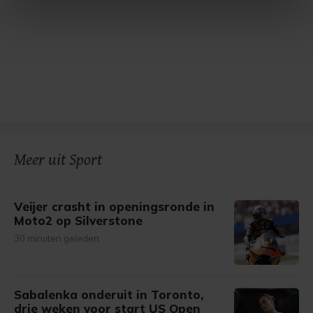
intrekken in de Cookieverklaring.
Met cookies werkt onze website beter en wordt jouw
bezoek makkelijker en persoonlijker. Op
onze cookiepagina kun je ons cookiebeleid bekijken en je
gemaakte keuze altijd wijzigen of intrekken.
Meer uit Sport
Veijer crasht in openingsronde in
Moto2 op Silverstone
30 minuten geleden
Sabalenka onderuit in Toronto,
drie weken voor start US Open