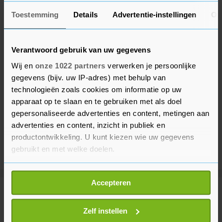
Toestemming
Details
Advertentie-instellingen
Ov
Verantwoord gebruik van uw gegevens
Wij en
onze 1022 partners
verwerken je persoonlijke
gegevens (bijv. uw IP-adres) met behulp van
technologieën zoals cookies om informatie op uw
apparaat op te slaan en te gebruiken met als doel
gepersonaliseerde advertenties en content, metingen aan
advertenties en content, inzicht in publiek en
productontwikkeling. U kunt kiezen wie uw gegevens
gebruikt en met welke doelen.
Als u het toestaat, willen we ook graag:
Accepteren
Informatie verzamelen over uw geografische
Meer uit Binnenland
locatie, die tot een paar meter nauwkeurig kan zijn
Uw apparaat identificeren door het actief te
Zelf instellen