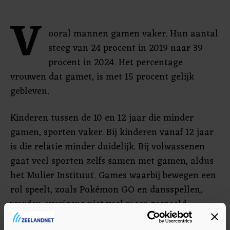
V
ooral mannen gamen vaker. Hun aantal
steeg van 24 procent in 2019 naar 39
procent in 2024. Het percentage
vrouwen dat gamet, is met 15 procent gelijk
gebleven.
Kinderen tussen de 10 en 12 jaar die minder
gamen, sporten vaker. Bij kinderen vanaf 12 jaar
is die relatie minder duidelijk. Bij volwassenen
gaat veel sporten zelfs samen met gamen, aldus
het Mulier Instituut. Games waarbij bewegen een
rol speelt, zoals Pokémon GO en dansspellen,
worden overigens niet veel meer gespeeld.