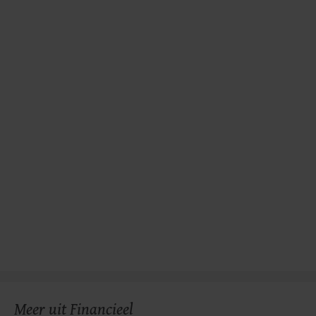
gemaakte keuze altijd wijzigen of intrekken.
Meer uit Financieel