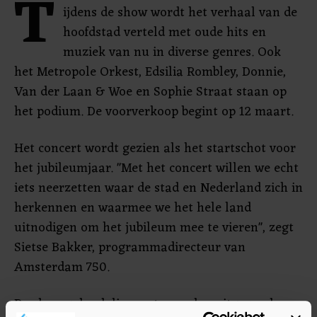
T
ijdens de show wordt het verhaal van de
hoofdstad verteld met oude hits en
muziek van nu in diverse genres. Ook
het Metropole Orkest, Edsilia Rombley, Donnie,
Van der Laan & Woe en Sophie Straat staan op
het podium. De voorverkoop begint op 12 maart.
Het concert wordt gezien als het startschot voor
het jubileumjaar. "Met het concert willen we echt
iets neerzetten waar de stad en Nederland zich in
herkennen en waarmee we het hele land
uitnodigen om het jubileum mee te vieren", zegt
Sietse Bakker, programmadirecteur van
Amsterdam 750.
De show zal ook live op tv worden uitgezonden,