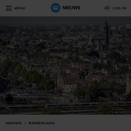
MENU
LOG IN
NIEUWS
/
BINNENLAND