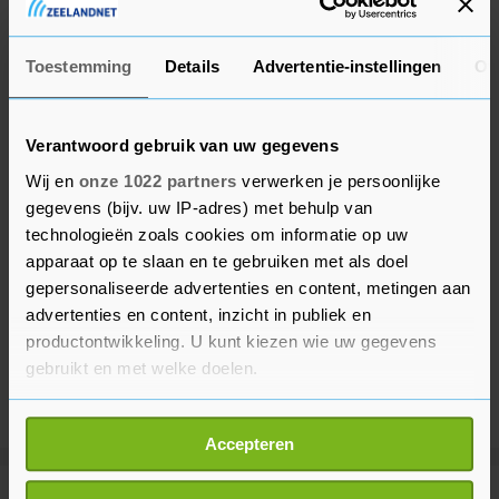
maar waar is nog niet bekend.
Toestemming
Details
Advertentie-instellingen
Ov
Verantwoord gebruik van uw gegevens
Wij en
onze 1022 partners
verwerken je persoonlijke
gegevens (bijv. uw IP-adres) met behulp van
technologieën zoals cookies om informatie op uw
apparaat op te slaan en te gebruiken met als doel
gepersonaliseerde advertenties en content, metingen aan
advertenties en content, inzicht in publiek en
productontwikkeling. U kunt kiezen wie uw gegevens
gebruikt en met welke doelen.
Als u het toestaat, willen we ook graag:
Accepteren
Informatie verzamelen over uw geografische
locatie, die tot een paar meter nauwkeurig kan zijn