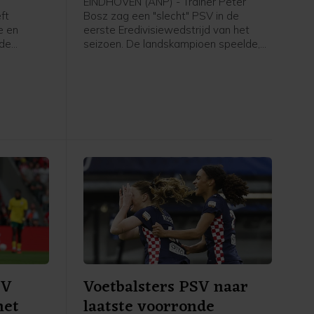
EINDHOVEN (ANP) - Trainer Peter
ft
Bosz zag een "slecht" PSV in de
e en
eerste Eredivisiewedstrijd van het
 de
seizoen. De landskampioen speelde,
nni
mede door een laat doelpunt van de
roordeeld.
bezoekers, thuis met 2-2 gelijk tegen
gingen om
Fortuna Sittard.
te vechten
ten
elegd in
SV
Voetbalsters PSV naar
met
laatste voorronde