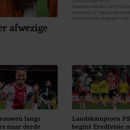
ZÜRICH (ANP/RTR) -
Wereldvoetbalbond FIFA hee
zaterdag de "gecoördineerd
aanhoudende pogingen" om
er afwezige
organisatie en voorzitter Gia
Infantino te "ondermijnen" ve
De bond benadrukte dat po
Infantino's leiderschap aan 
volgens de procedures moe
verlopen zoals die zijn vastg
de statuten.
Vrouwen langs
Landskampioen P
rs naar derde
begint Eredivisie 