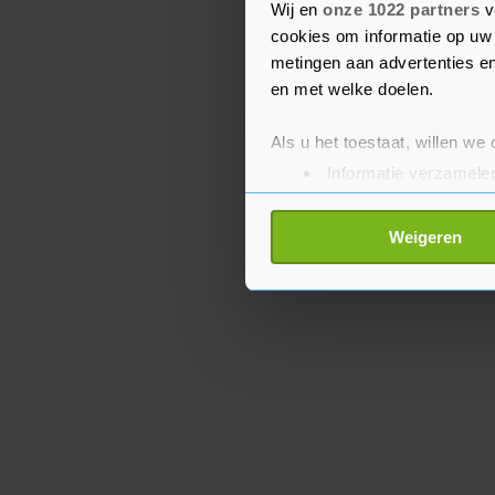
In de Nederlandse compe
Wij en
onze 1022 partners
v
cao op maat gemaakt vo
cookies om informatie op uw 
metingen aan advertenties en
en met welke doelen.
Als u het toestaat, willen we
Informatie verzamelen
Uw apparaat identific
Lees meer over hoe uw perso
Weigeren
toestemming op elk moment wi
Met cookies werkt onze websi
ons cookiebeleid bekijken en 