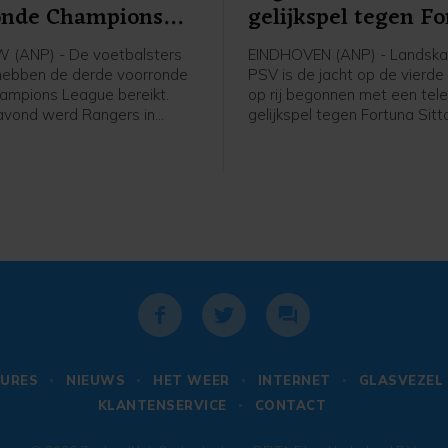
onde Champions
gelijkspel tegen F
e
(ANP) - De voetbalsters
EINDHOVEN (ANP) - Landsk
hebben de derde voorronde
PSV is de jacht op de vierde 
ampions League bereikt.
op rij begonnen met een tele
avond werd Rangers in
gelijkspel tegen Fortuna Sitt
 met 2-1 verslagen in de
ploeg van trainer Peter Bosz
 een mini-toernooi in de
in het eigen Philips Stadion 
orronde. In dat toernooitje
achterstand om in een 2-1-
woensdag, ook in Schotland,
voorsprong, maar Edouard M
an het Deense Brøndby.
bracht de ploeg uit Sittard i
blessuretijd op gelijke hoogt
URES
NIEUWS
HET WEER
INTERNET
GLASVEZEL
KLANTENSERVICE
CONTACT