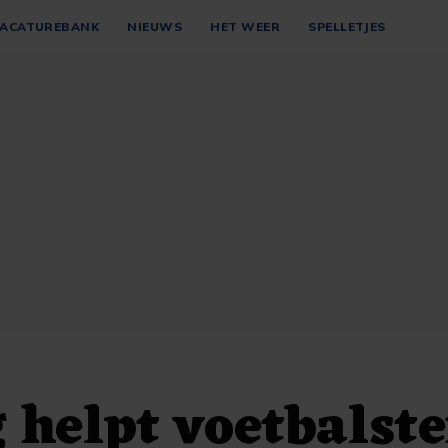
ACATUREBANK
NIEUWS
HET WEER
SPELLETJES
 helpt voetbalste