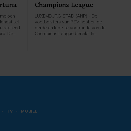
ortuna
Champions League
ampioen
LUXEMBURG-STAD (ANP) - De
landstitel
voetbalsters van PSV hebben de
urstellend
derde en laatste voorronde van de
ard. De
Champions League bereikt. In
 draaide
Luxemburg versloeg de ploeg van
een
trainer Kasper Kurland HJK Helsinki in
de tweede ronde met 3-1, dankzij drie
ichut
treffers van Liz Rijsbergen.
n de
e.
TV
MOBIEL