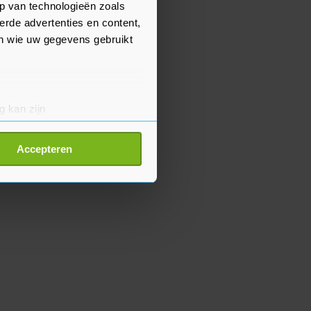
p van technologieën zoals
erde advertenties en content,
en wie uw gegevens gebruikt
g kan zijn
erprinting)
t
detailgedeelte
in. U kunt uw
Accepteren
p onze cookiepagina kun je