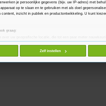
titie hebben Ajax en PSV een
erwerken je persoonlijke gegevens (bijv. uw IP-adres) met behul
or hun voetbalsters.
apparaat op te slaan en te gebruiken met als doel gepersonalise
 content, inzicht in publiek en productontwikkeling. U kunt kiez
 ook graag:
 over uw geografische locatie, die tot een paar meter nauwkeuri
eren door het actief te scannen op specifieke eigenschappen (fing
onlijke gegevens worden verwerkt en stel uw voorkeuren in he
Zelf instellen
jzigen of intrekken in de Cookieverklaring.
te beter en wordt jouw bezoek makkelijker en persoonlijker. O
je gemaakte keuze altijd wijzigen of intrekken.