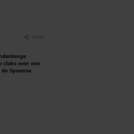
share
DELEN
andenlange
 clubs over een
n de Spaanse