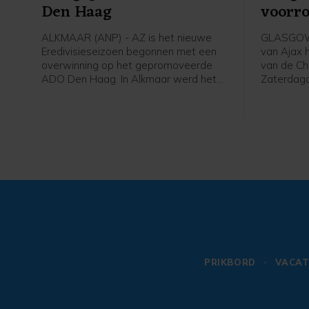
Den Haag
voorr
Leagu
ALKMAAR (ANP) - AZ is het nieuwe
GLASGOW 
Eredivisieseizoen begonnen met een
van Ajax 
overwinning op het gepromoveerde
van de Ch
ADO Den Haag. In Alkmaar werd het
Zaterdag
zaterdagavond 2-0 voor de winnaar
Schotland
van de KNVB Beker en de Johan Cruijff
finale van
Schaal.
tweede vo
won Ajax 
met 2-0 v
PRIKBORD
VACAT