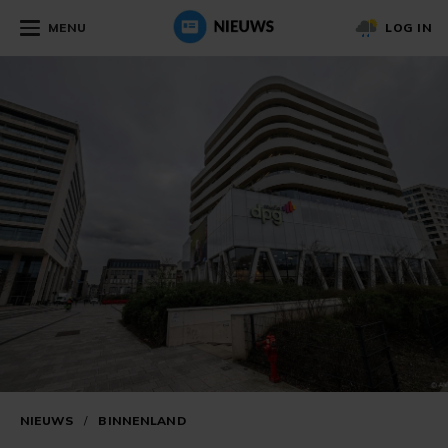
MENU
LOG IN
NIEUWS
/
BINNENLAND