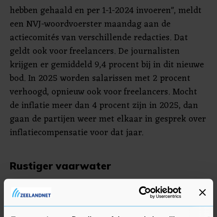
hebben gehaald en per 1-1-2024 invoeren", meldt
een NVJ-woordvoerster maandag aan de
actiecomités van verschillende redacties. Dat
geldt ook voor freelancers. De journalisten
krijgen er gemiddeld 9,4 procent bij in dit nieuwe
bod. In 2025 worden salarissen met 2 procent
verhoogd, opnieuw ook voor freelancers. Mocht
de inflatie meer dan 4 procent zijn in 2025, dan
gaan de partijen weer met elkaar in gesprek over
inflatiecompensatie voor dat jaar.
Rustiger vaarwater
"Het was de uitdrukkelijke wens van werkgevers
om 2025 te betrekken in de cao-afspraak", meldt
de NVJ. Het bod wordt in verder detail besproken