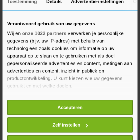
Toestemming
Details
Advertentie-instellingen
Ov
met de werkgevers, laat de NVJ weten. Het proces
komt nu "in een iets rustiger vaarwater", zegt de
woordvoerster. De NVJ is blij dat een mogelijke
Verantwoord gebruik van uw gegevens
staking nu is afgewend, ook een geplande
Wij en
onze 1022 partners
verwerken je persoonlijke
manifestatie gaat niet door.
gegevens (bijv. uw IP-adres) met behulp van
technologieën zoals cookies om informatie op uw
Begin oktober hielden honderden journalisten
apparaat op te slaan en te gebruiken met als doel
een 'koffiepauze' voor het DPG Media-gebouw in
gepersonaliseerde advertenties en content, metingen aan
advertenties en content, inzicht in publiek en
Amsterdam uit onvrede over de cao-
productontwikkeling. U kunt kiezen wie uw gegevens
onderhandelingen. Vorige maand legden zo'n
gebruikt en met welke doelen.
duizend journalisten van onder meer de
Volkskrant, NRC en Het Financieele Dagblad een
Als u het toestaat, willen we ook graag:
uur het werk neer.
Accepteren
Informatie verzamelen over uw geografische
locatie, die tot een paar meter nauwkeurig kan zijn
Uw apparaat identificeren door het actief te
Zelf instellen
scannen op specifieke eigenschappen (fingerprinting)