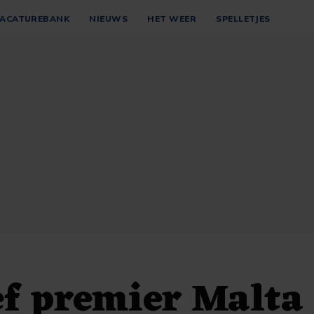
ACATUREBANK
NIEUWS
HET WEER
SPELLETJES
ef premier Malta 