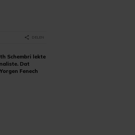
share
DELEN
th Schembri lekte
aliste. Dat
 Yorgen Fenech