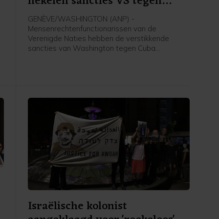
hekelen sancties VS tegen
Cuba
GENÈVE/WASHINGTON (ANP) -
Mensenrechtenfunctionarissen van de
Verenigde Naties hebben de verstikkende
sancties van Washington tegen Cuba
veroordeeld. De internationale gemeenschap
wordt opgeroepen te voorkomen dat het eiland
h
door gebrek aan eerste levensbehoeften "een
stil Gaza" wordt.
Israëlische kolonist