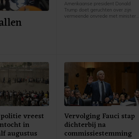
Amerikaanse president Donald
Trump doet geruchten over zijn
vermeende onvrede met minister
allen
van Defensie Pete Hegseth af als
"onwaar en totaal nergens op
gestoeld". In een bericht op Truth
Social schrijft Trump "extreem blij
te zijn met werk dat Pete Hegset
doet", om vervolgens enkele van
zijn successen op te sommen.
politie vreest
Vervolging Fauci stap
ntocht in
dichterbij na
lf augustus
commissiestemming