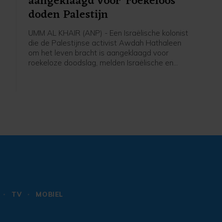
aangeklaagd voor 'roekeloos'
doden Palestijn
UMM AL KHAIR (ANP) - Een Israëlische kolonist
die de Palestijnse activist Awdah Hathaleen
om het leven bracht is aangeklaagd voor
roekeloze doodslag, melden Israëlische en
internationale media. Al Jazeera meldt op basis
ie
van de Israëlische mensenrechtenorganisatie
B'Tselem dat het de eerste keer is sinds 7
oktober 2023 dat een Israëliër is aangeklaagd
voor de dood van een Palestijn op de
Westelijke Jordaanoever.
r
TV
MOBIEL