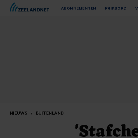
ABONNEMENTEN
PRIKBORD
V
NIEUWS
/
BUITENLAND
'Stafch