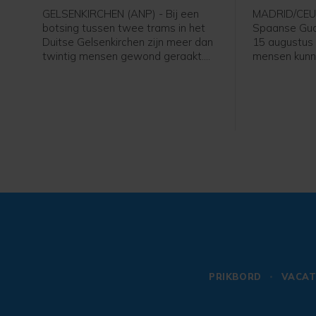
GELSENKIRCHEN (ANP) - Bij een
MADRID/CEUT
botsing tussen twee trams in het
Spaanse Guar
Duitse Gelsenkirchen zijn meer dan
15 augustus
twintig mensen gewond geraakt.
mensen kunn
Drie mensen zijn levensgevaarlijk
binnen te dri
gewond geraakt, zeven zwaar en
politie van 
veertien licht, melden plaatselijke
minutos zeg
media.
vooral op so
nauwlettend 
gehouden en 
genoemd als
nieuwe massal
meer dan een
beklemtoonde
Guardia Civil.
PRIKBORD
VACAT