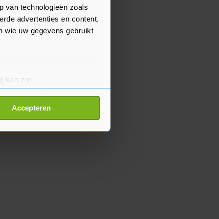
p van technologieën zoals
erde advertenties en content,
en wie uw gegevens gebruikt
g kan zijn
erprinting)
t
detailgedeelte
in. U kunt uw
Accepteren
p onze cookiepagina kun je