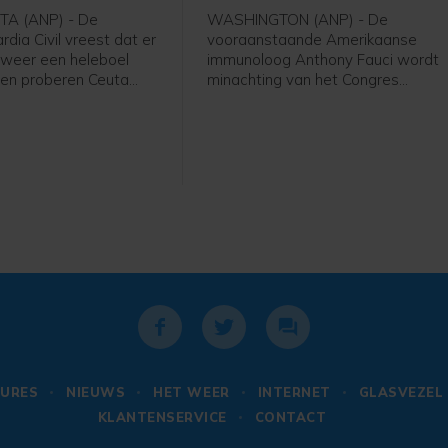
A (ANP) - De
WASHINGTON (ANP) - De
dia Civil vreest dat er
vooraanstaande Amerikaanse
 weer een heleboel
immunoloog Anthony Fauci wordt
en proberen Ceuta
minachting van het Congres
ngen. Bronnen bij de
verweten. Dit vanwege zijn
de nieuwszender 20
weigering inhoudelijke vragen te
gen dat de toestand
beantwoorden tijdens een
ciale media
hoorzitting over de coronacrisis. D
in de gaten wordt
commissie stemde donderdag of
dat 15 augustus is
hij kan worden doorverwezen naar
 datum voor een
het ministerie van Justitie om te
e intocht. Dit is "veel
worden vervolgd voor minachting
 gerucht",
van het Congres. Zoals verwacht
 een bron bij de
stemden van de aanwezigen acht
Republikeinse commissieleden voo
en vijf Democraten tegen.
URES
NIEUWS
HET WEER
INTERNET
GLASVEZEL
KLANTENSERVICE
CONTACT