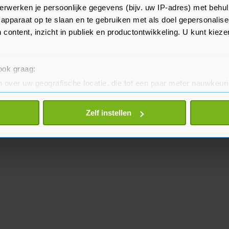
e journaliste dood wilde vanwege
erwerken je persoonlijke gegevens (bijv. uw IP-adres) met behul
 werkte.
apparaat op te slaan en te gebruiken met als doel gepersonalise
 content, inzicht in publiek en productontwikkeling. U kunt kiez
 ook graag:
 over uw geografische locatie, die tot een paar meter nauwkeuri
eren door het actief te scannen op specifieke eigenschappen (fing
onlijke gegevens worden verwerkt en stel uw voorkeuren in he
Zelf instellen
jzigen of intrekken in de Cookieverklaring.
te beter en wordt jouw bezoek makkelijker en persoonlijker. O
je gemaakte keuze altijd wijzigen of intrekken.