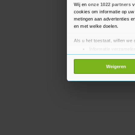
verklaarde dat Fenech d
Wij en
onze 1022 partners
v
een artikel waar ze aan
cookies om informatie op uw 
metingen aan advertenties en
en met welke doelen.
Als u het toestaat, willen we
Informatie verzamelen
Uw apparaat identific
Lees meer over hoe uw perso
Weigeren
toestemming op elk moment wi
Met cookies werkt onze websi
ons cookiebeleid bekijken en 