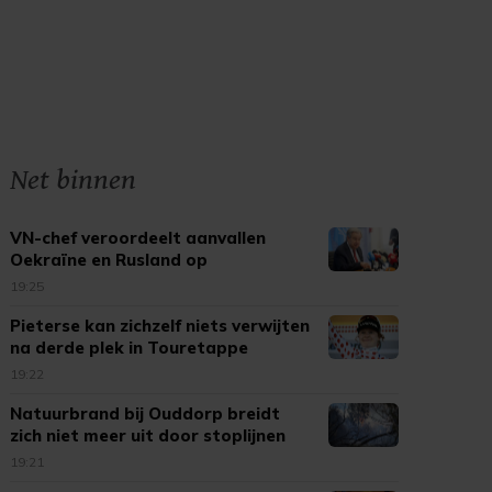
Net binnen
VN-chef veroordeelt aanvallen
Oekraïne en Rusland op
burgerdoelen
19:25
Pieterse kan zichzelf niets verwijten
na derde plek in Touretappe
19:22
Natuurbrand bij Ouddorp breidt
zich niet meer uit door stoplijnen
19:21