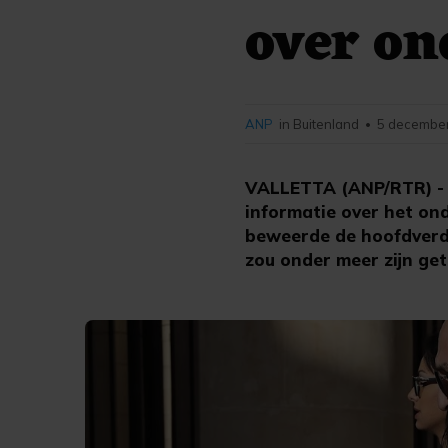
over on
ANP
in Buitenland
5 december
•
VALLETTA (ANP/RTR) - D
informatie over het on
beweerde de hoofdverd
zou onder meer zijn get