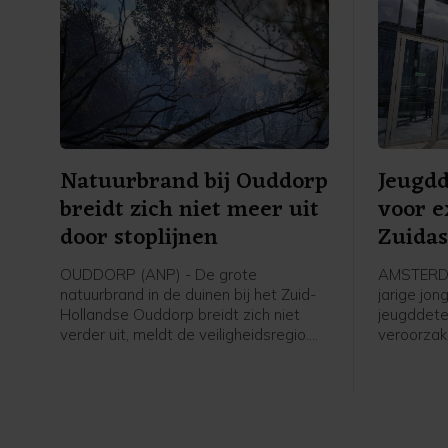
Natuurbrand bij Ouddorp
Jeugdd
breidt zich niet meer uit
voor e
door stoplijnen
Zuida
OUDDORP (ANP) - De grote
AMSTERDA
natuurbrand in de duinen bij het Zuid-
jarige jon
Hollandse Ouddorp breidt zich niet
jeugddete
verder uit, meldt de veiligheidsregio.
veroorzak
Aangebrachte stoplijnen houden de
Atrium, e
verspreiding van het vuur tegen. De
Zuidas in
brandweer maakt stoplijnen door met
was in de
speciale sproeiers een strook
begroeiing nat te maken.