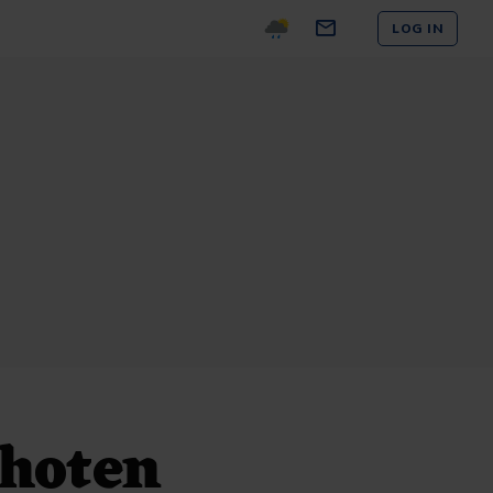
LOG IN
choten