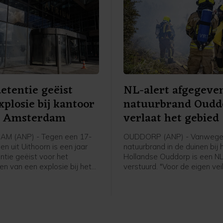
etentie geëist
NL-alert afgegeve
xplosie bij kantoor
natuurbrand Oudd
s Amsterdam
verlaat het gebied
M (ANP) - Tegen een 17-
OUDDORP (ANP) - Vanwege
gen uit Uithoorn is een jaar
natuurbrand in de duinen bij 
ntie geëist voor het
Hollandse Ouddorp is een NL
en van een explosie bij het
verstuurd. "Voor de eigen veil
en kantoorgebouw aan de
het belangrijk om het gebied
 Amsterdam. De explosie
verlaten en uit de rook te blij
 nacht van 15 op 16 maart.
meldt de veiligheidsregio.