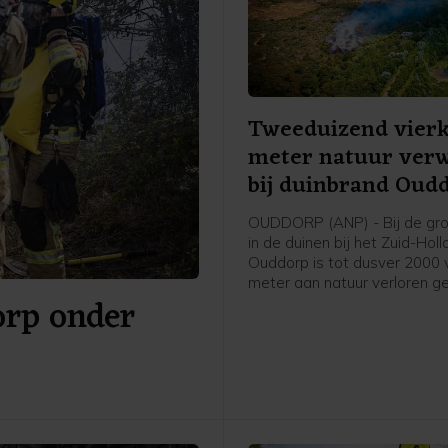
Tweeduizend vier
meter natuur ver
bij duinbrand Oud
OUDDORP (ANP) - Bij de gro
in de duinen bij het Zuid-Hol
Ouddorp is tot dusver 2000 
meter aan natuur verloren g
orp onder
Dat meldt een woordvoerde
veiligheidsregio. De brand o
donderdagmiddag en verspre
sinds donderdagavond niet v
maar is nog niet onder contro