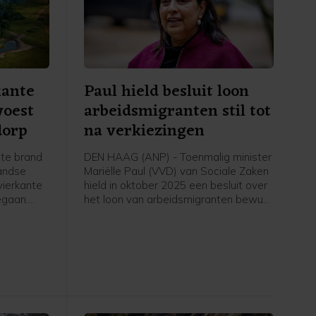
kante
Paul hield besluit loon
woest
arbeidsmigranten stil tot
dorp
na verkiezingen
te brand
DEN HAAG (ANP) - Toenmalig minister
landse
Mariëlle Paul (VVD) van Sociale Zaken
vierkante
hield in oktober 2025 een besluit over
egaan.
het loon van arbeidsmigranten bewust
r van de
stil tot na de Tweede
ntstond
Kamerverkiezingen. Het gaat om het
idt zich
besluit dat voor werkgevers de optie
erder,
openhoudt om een deel van het
le.
minimumloon voor arbeidsmigranten in
te houden voor huisvesting.