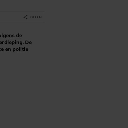
share
DELEN
olgens de
erdieping. De
e en politie