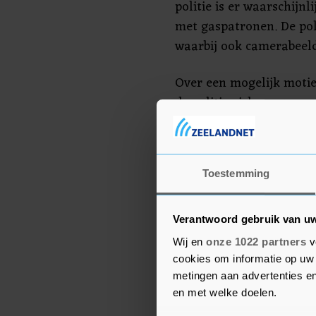
politie is er waarschijn
met gaspatronen. De pol
waarbij ook camerabeel
Over een mogelijk motie
de politie zich zorgen o
in Limburg. "In de buurl
deze wapens vrij verkrijg
aldus de woordvoerder va
Toestemming
vaker last van."
Verantwoord gebruik van u
Wij en
onze 1022 partners
v
cookies om informatie op uw 
metingen aan advertenties en
en met welke doelen.