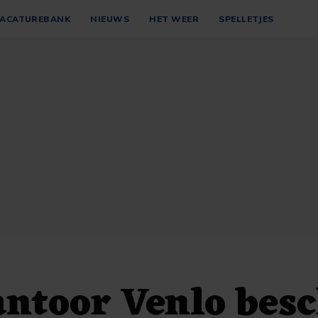
ACATUREBANK
NIEUWS
HET WEER
SPELLETJES
ntoor Venlo bes