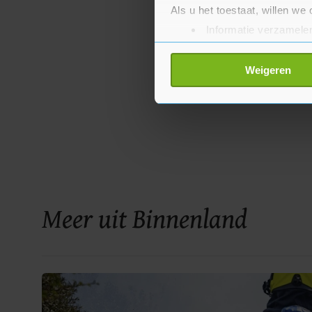
Als u het toestaat, willen we
Informatie verzamelen
Uw apparaat identific
Lees meer over hoe uw perso
Weigeren
toestemming op elk moment wi
Met cookies werkt onze websi
ons cookiebeleid bekijken en 
Meer uit Binnenland