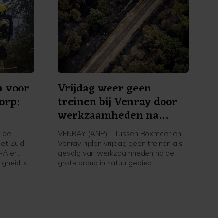
n voor
Vrijdag weer geen
orp:
treinen bij Venray door
werkzaamheden na
brand
 de
VENRAY (ANP) - Tussen Boxmeer en
het Zuid-
Venray rijden vrijdag geen treinen als
-Alert
gevolg van werkzaamheden na de
igheid is
grote brand in natuurgebied
 te
Boschhuizerbergen ten oosten van
ven",
Venray. Arriva zet bussen in, meldt de
vervoerder.