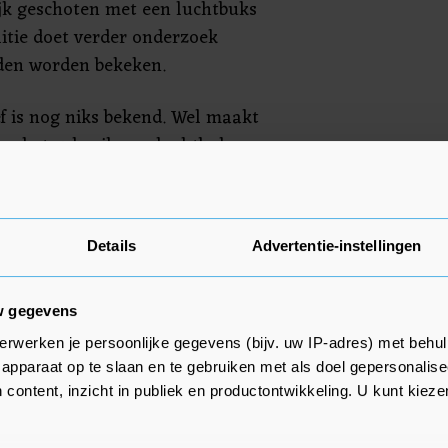
lijk geschoten met een luchtbuks
itie doet verder onderzoek
den worden bekeken.
f is nog niks bekend. Wel maakt
ver het gebruik van luchtbuksen
anden België en Duitsland zijn
baar, hier zijn ze verboden",
n de politie. "We hebben er hier
Details
Advertentie-instellingen
w gegevens
erwerken je persoonlijke gegevens (bijv. uw IP-adres) met behul
apparaat op te slaan en te gebruiken met als doel gepersonalise
 content, inzicht in publiek en productontwikkeling. U kunt kiez