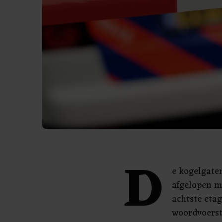
D
e kogelgate
afgelopen m
achtste eta
woordvoerst