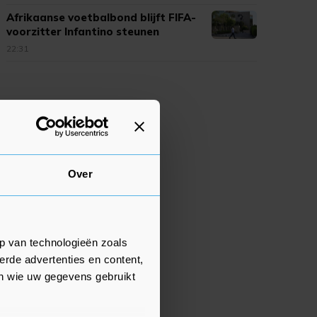
Afrikaanse voetbalbond blijft FIFA-
voorzitter Infantino steunen
22:31
Over
p van technologieën zoals
erde advertenties en content,
en wie uw gegevens gebruikt