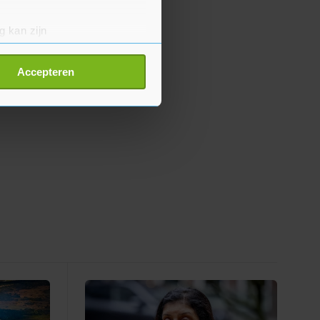
g kan zijn
erprinting)
t
detailgedeelte
in. U kunt uw
Accepteren
p onze cookiepagina kun je