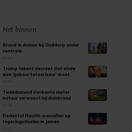
Net binnen
Brand in duinen bij Ouddorp onder
controle
23:03
Trump tekent decreet dat einde
aan 'geboortetoerisme' moet
maken
23:00
Tweeduizend vierkante meter
natuur verwoest bij duinbrand
Ouddorp
22:46
Dodental Houthi-aanvallen op
regeringsdoelen in Jemen
opgelopen
22:32