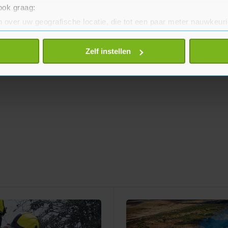
 ook graag:
 over uw geografische locatie, die tot een paar meter nauwkeuri
eren door het actief te scannen op specifieke eigenschappen (fing
onlijke gegevens worden verwerkt en stel uw voorkeuren in he
Zelf instellen
jzigen of intrekken in de Cookieverklaring.
te beter en wordt jouw bezoek makkelijker en persoonlijker. O
je gemaakte keuze altijd wijzigen of intrekken.