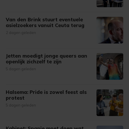
Van den Brink stuurt eventuele
asielzoekers vanuit Ceuta terug
2 dagen geleden
Jetten moedigt jonge queers aan
openlijk zichzelf te zijn
5 dagen geleden
Halsema: Pride is zowel feest als
protest
5 dagen geleden
Kabinet: Spanje moet doen wat