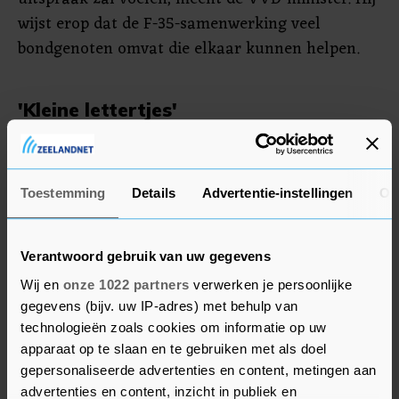
wijst erop dat de F-35-samenwerking veel
bondgenoten omvat die elkaar kunnen helpen.
'Kleine lettertjes'
Intussen zal het kabinet bondgenoten en
partners proberen te overtuigen "van de blijvende
betrouwbaarheid van Nederland in het F-35-
Toestemming
Details
Advertentie-instellingen
Ov
project". Er staat veel op het spel, vreest Van
Leeuwen. Hij vindt het nog te vroeg om te zeggen
Verantwoord gebruik van uw gegevens
of Nederland bijvoorbeeld het logistieke
Wij en
onze 1022 partners
verwerken je persoonlijke
knooppunt voor F-35's in het Brabantse
gegevens (bijv. uw IP-adres) met behulp van
Woensdrecht zou kunnen kwijtraken. Hij gaat "in
technologieën zoals cookies om informatie op uw
overleg met partners om te zorgen dat dat niet
apparaat op te slaan en te gebruiken met als doel
gebeurt". Hij hoopt in dat overleg "oplossingen te
gepersonaliseerde advertenties en content, metingen aan
vinden om dat F-35-project, wat cruciaal voor ons
advertenties en content, inzicht in publiek en