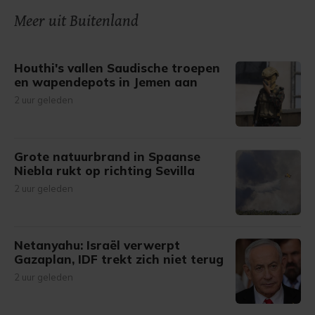
onze cookiepagina kun je ons cookiebeleid bekijken en je
Meer uit Buitenland
gemaakte keuze altijd wijzigen of intrekken.
Houthi's vallen Saudische troepen
en wapendepots in Jemen aan
2 uur geleden
Grote natuurbrand in Spaanse
Niebla rukt op richting Sevilla
2 uur geleden
Netanyahu: Israël verwerpt
Gazaplan, IDF trekt zich niet terug
2 uur geleden