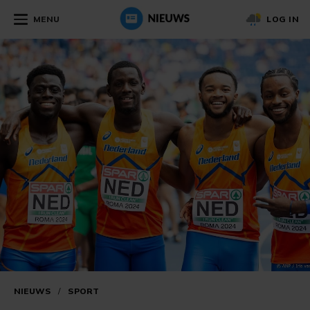
MENU
LOG IN
NIEUWS
/
SPORT