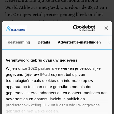
Nederland. Die tijd keurde de mondiale bond
World Athletics niet goed, waardoor de 38,30 van
het Oranje-viertal precies genoeg bleek om het
zestiende en laatste estafetteticket te
bemachtigen.
Churandy Martina (40) was mee met de ploeg
Toestemming
Details
Advertentie-instellingen
Ov
naar Parijs, maar hij kwam op zijn zesde
Olympische Spelen niet in actie.
Verantwoord gebruik van uw gegevens
Wij en
onze 1022 partners
verwerken je persoonlijke
gegevens (bijv. uw IP-adres) met behulp van
technologieën zoals cookies om informatie op uw
apparaat op te slaan en te gebruiken met als doel
gepersonaliseerde advertenties en content, metingen aan
advertenties en content, inzicht in publiek en
productontwikkeling. U kunt kiezen wie uw gegevens
gebruikt en met welke doelen.