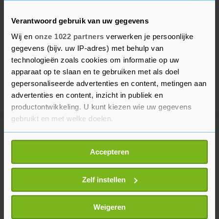
Verantwoord gebruik van uw gegevens
Wij en
onze 1022 partners
verwerken je persoonlijke
gegevens (bijv. uw IP-adres) met behulp van
technologieën zoals cookies om informatie op uw
apparaat op te slaan en te gebruiken met als doel
gepersonaliseerde advertenties en content, metingen aan
advertenties en content, inzicht in publiek en
productontwikkeling. U kunt kiezen wie uw gegevens
gebruikt en met welke doelen.
Meer uit Sport
Als u het toestaat, willen we ook graag:
Accepteren
Informatie verzamelen over uw geografische
locatie, die tot een paar meter nauwkeurig kan zijn
Rugbyer uit Fiji in Japan overleden
na zonnesteek
Uw apparaat identificeren door het actief te
Zelf instellen
scannen op specifieke eigenschappen (fingerprinting)
19 minuten geleden
Lees meer over hoe uw persoonlijke gegevens worden
Weigeren
verwerkt en stel uw voorkeuren in het
detailgedeelte
in.