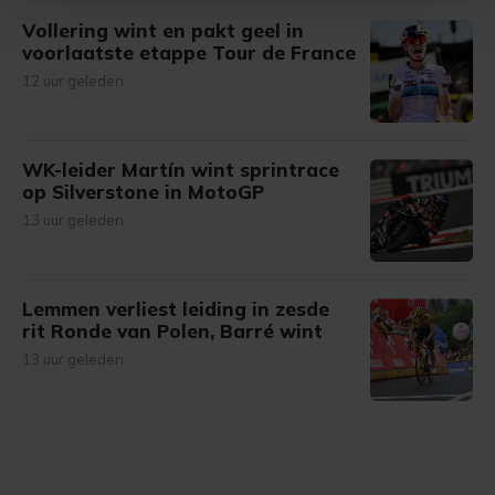
Vollering wint en pakt geel in
Met cookies werkt onze website beter en wordt jouw
voorlaatste etappe Tour de France
bezoek makkelijker en persoonlijker. Op
12 uur geleden
onze cookiepagina kun je ons cookiebeleid bekijken en je
gemaakte keuze altijd wijzigen of intrekken.
WK-leider Martín wint sprintrace
op Silverstone in MotoGP
13 uur geleden
Lemmen verliest leiding in zesde
rit Ronde van Polen, Barré wint
13 uur geleden