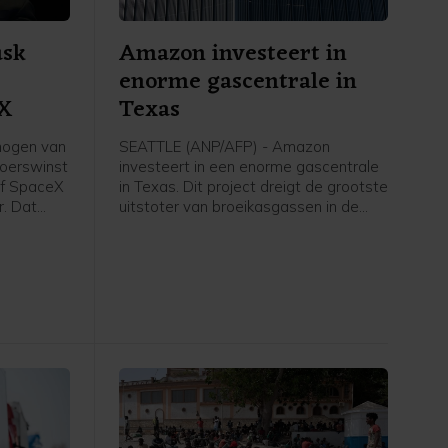
usk
Amazon investeert in
enorme gascentrale in
eX
Texas
mogen van
SEATTLE (ANP/AFP) - Amazon
koerswinst
investeert in een enorme gascentrale
ijf SpaceX
in Texas. Dit project dreigt de grootste
r. Dat
uitstoter van broeikasgassen in de
becijferd
Verenigde Staten te worden. Het
gerekend is
techconcern heeft de extra energie
o.
nodig om meer te kunnen doen met
kunstmatige intelligentie, wat heel
veel rekenkracht vergt.