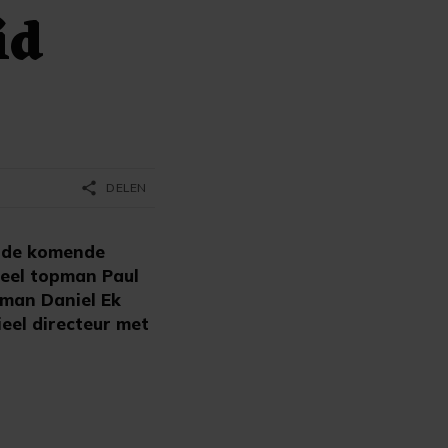
id
share
DELEN
 de komende
ieel topman Paul
pman Daniel Ek
ieel directeur met