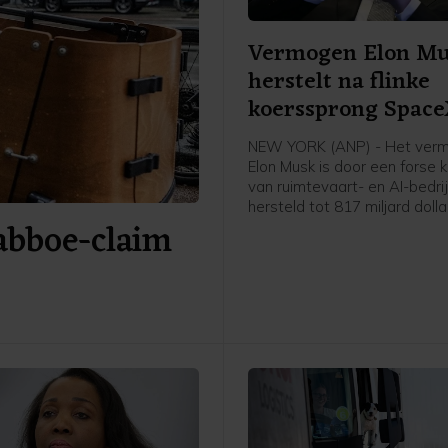
Vermogen Elon M
herstelt na flinke
koerssprong Spac
NEW YORK (ANP) - Het ver
Elon Musk is door een forse 
van ruimtevaart- en AI-bedr
hersteld tot 817 miljard dolla
Babboe-claim
heeft persbureau Bloomberg 
in zijn Billionaires Index. Om
dat ongeveer 707 miljard eur