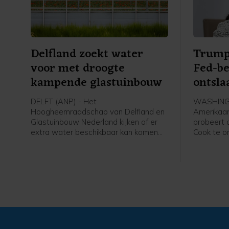
Delfland zoekt water
Trump
voor met droogte
Fed-be
kampende glastuinbouw
ontsla
DELFT (ANP) - Het
WASHINGT
Hoogheemraadschap van Delfland en
Amerikaan
Glastuinbouw Nederland kijken of er
probeert 
extra water beschikbaar kan komen
Cook te on
voor met droogte kampende tuinders.
aanvallen
In een gesprek tussen het waterschap
de central
en de sector zijn zaterdag drie
persburea
mogelijke oplossingen besproken, die
deze week
zullen worden onderzocht. Een
verstuurde
daarvan is zoet oppervlaktewater van
Hooggere
buiten het gebied met tankwagens
toestemmi
aanvoeren.
te zetten.