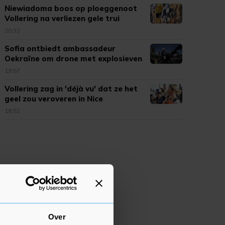
Niewiadoma boos op ploeggenoot
Vollering na verliezen gele trui
20:32
Sofia ontbiedt ambassadeur
Oekraïne om drone met explosieven
19:57
Vollering zag in 'déjà vu' dat ze het
geel zou veroveren in Nice
18:52
Over