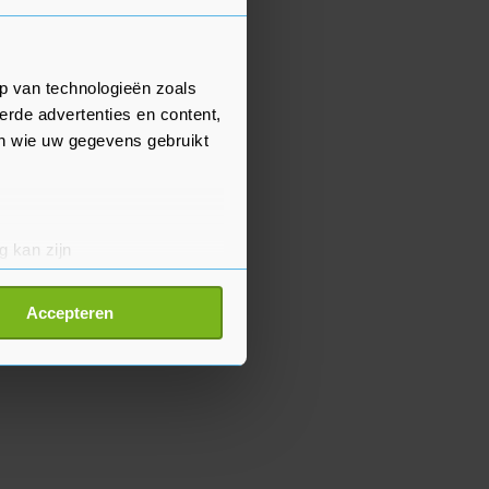
p van technologieën zoals
erde advertenties en content,
en wie uw gegevens gebruikt
g kan zijn
erprinting)
t
detailgedeelte
in. U kunt uw
Accepteren
p onze cookiepagina kun je