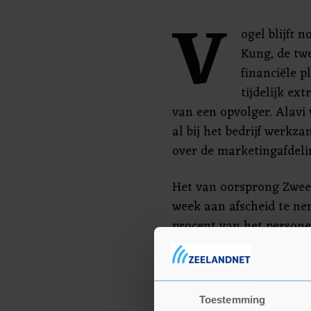
V
ogel blijft n
Kung, de tw
financiële 
tijdelijk ex
van een opvolger. Alavi
al bij het bedrijf werkz
over de marketingafdel
Het van oorsprong Zweed
week aan afscheid te ne
procent van het persone
1500 medewerkers en ko
ontslagrondes. Volgens 
streamingdienst echter 
Toestemming