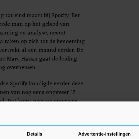
og tot eind maart bij Spotify. Ben
eede man op het gebied van
planning en analyse, neemt
tra taken op zich tot de benoeming
 vertrekt al een maand eerder. De
ame Marc Hazan gaat de leiding
ing overnemen.
se Spotify kondigde eerder deze
men van nog eens ongeveer 17
el. Dat komt neer op ongeveer
mt bovenop recente eerdere
Ek heeft de populaire
"nog steeds te veel mensen".
Details
Advertentie-instellingen