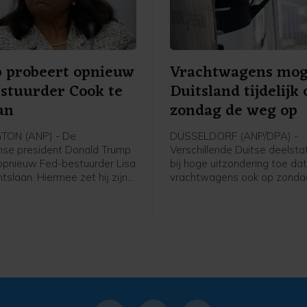
 probeert opnieuw
Vrachtwagens mog
stuurder Cook te
Duitsland tijdelijk
an
zondag de weg op
ON (ANP) - De
DÜSSELDORF (ANP/DPA) -
se president Donald Trump
Verschillende Duitse deelst
opnieuw Fed-bestuurder Lisa
bij hoge uitzondering toe da
tslaan. Hiermee zet hij zijn
vrachtwagens ook op zond
 op de onafhankelijkheid van
op mogen in verband met de
e bank door, schrijft
waterstanden in de Rijn. Hi
u Reuters op basis van een
moet worden voorkomen da
 door het Witte Huis
bevoorradingsketens vastlo
 brief. In juni weigerde het
binnenvaart wordt beperkt.
chtshof Trump nog de
ng om Cook uit haar functie