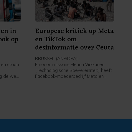
en in
Europese kritiek op Meta
 ook op
en TikTok om
desinformatie over Ceuta
BRUSSEL (ANP/DPA) -
aten staan
Eurocommissaris Henna Virkkunen
t
(Technologische Soevereiniteit) heeft
ag de weg
Facebook-moederbedrijf Meta en
 lage
TikTok bekritiseerd om hun aanpak van
ermee
desinformatie tijdens de recente
t de
migratiecrisis in Ceuta. Ze heeft na een
pen nu de
gesprek met de twee bedrijven op X
gepleit voor strenger toezicht op
socialemediaplatforms tijdens crises.