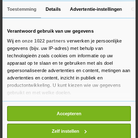
Toestemming
Details
Advertentie-instellingen
Ov
Verantwoord gebruik van uw gegevens
Wij en
onze 1022 partners
verwerken je persoonlijke
gegevens (bijv. uw IP-adres) met behulp van
technologieën zoals cookies om informatie op uw
apparaat op te slaan en te gebruiken met als doel
gepersonaliseerde advertenties en content, metingen aan
advertenties en content, inzicht in publiek en
productontwikkeling. U kunt kiezen wie uw gegevens
gebruikt en met welke doelen.
Als u het toestaat, willen we ook graag:
Accepteren
Informatie verzamelen over uw geografische
Meer uit Binnenland
locatie, die tot een paar meter nauwkeurig kan zijn
Uw apparaat identificeren door het actief te
Zelf instellen