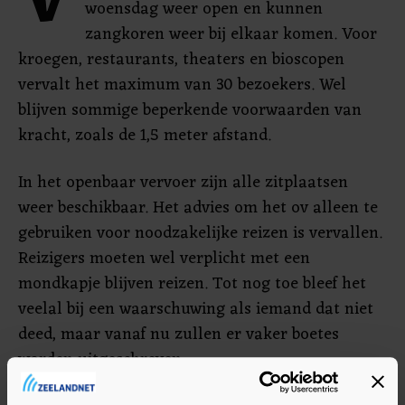
V
woensdag weer open en kunnen
zangkoren weer bij elkaar komen. Voor
kroegen, restaurants, theaters en bioscopen
vervalt het maximum van 30 bezoekers. Wel
blijven sommige beperkende voorwaarden van
kracht, zoals de 1,5 meter afstand.
In het openbaar vervoer zijn alle zitplaatsen
weer beschikbaar. Het advies om het ov alleen te
gebruiken voor noodzakelijke reizen is vervallen.
Reizigers moeten wel verplicht met een
mondkapje blijven reizen. Tot nog toe bleef het
veelal bij een waarschuwing als iemand dat niet
deed, maar vanaf nu zullen er vaker boetes
worden uitgeschreven.