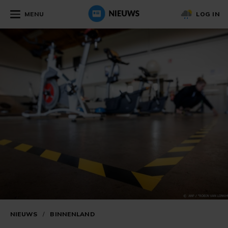
MENU
LOG IN
NIEUWS
/
BINNENLAND