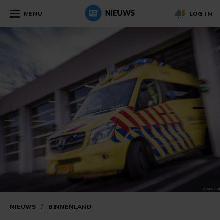
MENU
LOG IN
NIEUWS
/
BINNENLAND