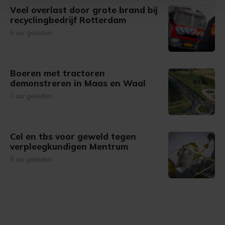
Veel overlast door grote brand bij
Met cookies werkt onze website beter en wordt jouw
recyclingbedrijf Rotterdam
bezoek makkelijker en persoonlijker. Op
5 uur geleden
onze cookiepagina kun je ons cookiebeleid bekijken en je
gemaakte keuze altijd wijzigen of intrekken.
Boeren met tractoren
demonstreren in Maas en Waal
7 uur geleden
Cel en tbs voor geweld tegen
verpleegkundigen Mentrum
9 uur geleden