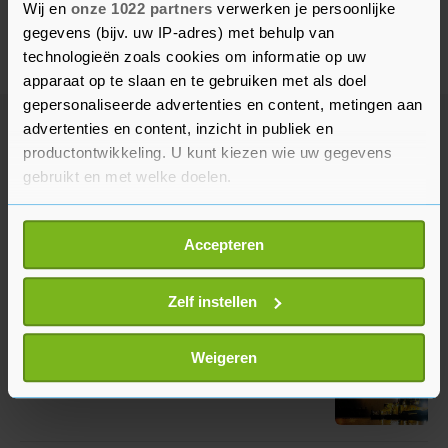
Wij en
onze 1022 partners
verwerken je persoonlijke
gegevens (bijv. uw IP-adres) met behulp van
technologieën zoals cookies om informatie op uw
apparaat op te slaan en te gebruiken met als doel
gepersonaliseerde advertenties en content, metingen aan
advertenties en content, inzicht in publiek en
Meer uit Binnenland
productontwikkeling. U kunt kiezen wie uw gegevens
gebruikt en met welke doelen.
Persoon omgekomen bij
Als u het toestaat, willen we ook graag:
schietincident in Den Haag
Accepteren
Informatie verzamelen over uw geografische
12 minuten geleden
locatie, die tot een paar meter nauwkeurig kan zijn
Uw apparaat identificeren door het actief te
Zelf instellen
scannen op specifieke eigenschappen (fingerprinting)
Drone ingezet om hotspots te
Lees meer over hoe uw persoonlijke gegevens worden
Weigeren
vinden bij brand in Rotterdam
verwerkt en stel uw voorkeuren in het
detailgedeelte
in.
3 uur geleden
U kunt uw toestemming op elk moment wijzigen of
intrekken in de Cookieverklaring.