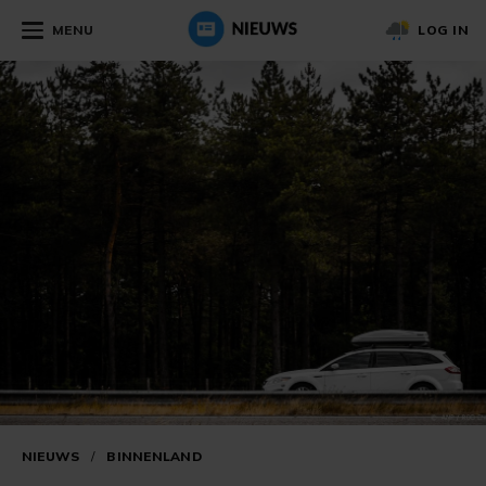
MENU
LOG IN
NIEUWS
/
BINNENLAND