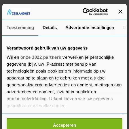
De coronaregels zijn in Europa versoepeld en
daardoor is het gemakkelijker voor mensen om
weer naar het buitenland te gaan.
Toestemming
Details
Advertentie-instellingen
Ov
Verantwoord gebruik van uw gegevens
Wij en
onze 1022 partners
verwerken je persoonlijke
gegevens (bijv. uw IP-adres) met behulp van
technologieën zoals cookies om informatie op uw
apparaat op te slaan en te gebruiken met als doel
gepersonaliseerde advertenties en content, metingen aan
advertenties en content, inzicht in publiek en
productontwikkeling. U kunt kiezen wie uw gegevens
gebruikt en met welke doelen.
Als u het toestaat, willen we ook graag:
Accepteren
Informatie verzamelen over uw geografische