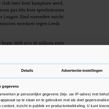
 club twee keer kampioen werd,
eizoen pas één keer speelminuten
er League. Eind november mocht
0 minuten meedoen tegen Leeds
 begin 2018 zo'n 16 miljoen euro
 te nemen. De spits wist bij
sspeler te worden. Hij speelde
p huurbasis in de Bundesliga
 competitiewedstrijden maakte hij
Details
Advertentie-instellingen
a speelde daarna anderhalf jaar
erikaanse club FC Cincinnati.
w gegevens
erwerken je persoonlijke gegevens (bijv. uw IP-adres) met behul
apparaat op te slaan en te gebruiken met als doel gepersonalise
 content, inzicht in publiek en productontwikkeling. U kunt kiez