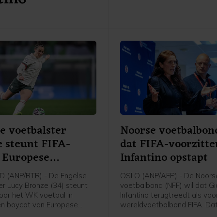
Rotterdammers met 4-0.
e voetbalster
Noorse voetbalbon
 steunt FIFA-
dat FIFA-voorzitte
 Europese
Infantino opstapt
ters
 (ANP/RTR) - De Engelse
OSLO (ANP/AFP) - De Noors
er Lucy Bronze (34) steunt
voetbalbond (NFF) wil dat Gi
voor het WK voetbal in
Infantino terugtreedt als voo
een boycot van Europese
wereldvoetbalbond FIFA. Dat
s van FIFA-competities.
voorzitter Lise Klaveness, al