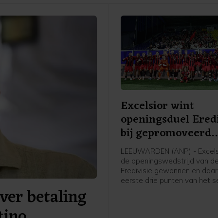
Excelsior wint
openingsduel Eredi
bij gepromoveerd
Cambuur
LEEUWARDEN (ANP) - Excels
de openingswedstrijd van d
Eredivisie gewonnen en daa
eerste drie punten van het s
ver betaling
gepakt. Op bezoek bij het
gepromoveerde SC Cambuur
tino
Leeuwarden wonnen de