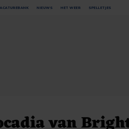
ACATUREBANK
NIEUWS
HET WEER
SPELLETJES
ocadia van Brigh