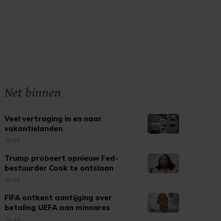
Net binnen
Veel vertraging in en naar
vakantielanden
10:58
Trump probeert opnieuw Fed-
bestuurder Cook te ontslaan
10:54
FIFA ontkent aantijging over
betaling UEFA aan minnares
Infantino
10:44