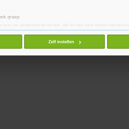
 ook graag:
 over uw geografische locatie, die tot een paar meter nauwkeuri
eren door het actief te scannen op specifieke eigenschappen (fing
onlijke gegevens worden verwerkt en stel uw voorkeuren in he
Zelf instellen
jzigen of intrekken in de Cookieverklaring.
te beter en wordt jouw bezoek makkelijker en persoonlijker. O
je gemaakte keuze altijd wijzigen of intrekken.