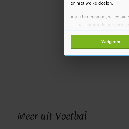
en met welke doelen.
Als u het toestaat, willen we
Informatie verzamelen
Uw apparaat identific
Lees meer over hoe uw perso
Weigeren
toestemming op elk moment wi
Met cookies werkt onze websi
ons cookiebeleid bekijken en 
Meer uit Voetbal