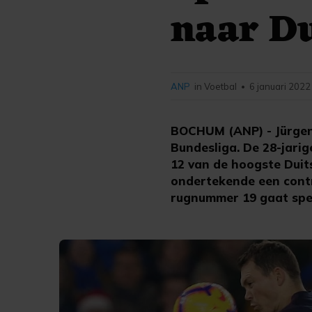
naar D
ANP
in Voetbal
6 januari 2022
•
BOCHUM (ANP) - Jürgen 
Bundesliga. De 28-jari
12 van de hoogste Duit
ondertekende een contr
rugnummer 19 gaat spe