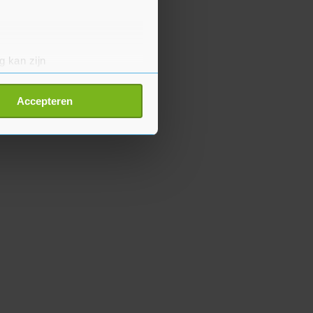
g kan zijn
erprinting)
t
detailgedeelte
in. U kunt uw
Accepteren
p onze cookiepagina kun je