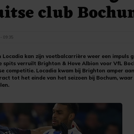
uitse club Boch
 - 09:35
Locadia kan zijn voetbalcarrière weer een impuls g
ge spits verruilt Brighton & Hove Albion voor VfL B
se competitie. Locadia kwam bij Brighton amper aan 
act tot het einde van het seizoen bij Bochum, waar 
len.