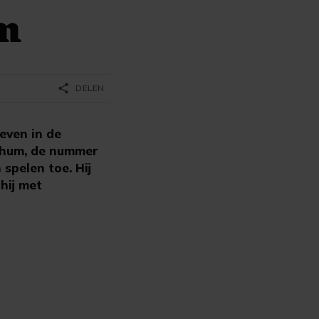
um
share
DELEN
even in de
ochum, de nummer
spelen toe. Hij
hij met