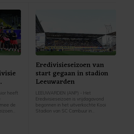
Eredivisieseizoen van
visie
start gegaan in stadion
Leeuwarden
ior heeft
LEEUWARDEN (ANP) - Het
e
Eredivisieseizoen is vrijdagavond
rmee de
begonnen in het uitverkochte Kooi
eizoen
Stadion van SC Cambuur in
Leeuwarden. Het gepromoveerde
 in
Cambuur ontvangt Excelsior in het
twee jaar geleden geopende stadion.