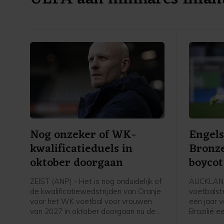
Nog onzeker of WK-
Engels
kwalificatieduels in
Bronze
oktober doorgaan
boycot
speels
ZEIST (ANP) - Het is nog onduidelijk of
AUCKLAND
de kwalificatiewedstrijden van Oranje
voetbalst
voor het WK voetbal voor vrouwen
een jaar 
van 2027 in oktober doorgaan nu de
Brazilië 
UEFA een boycot heeft afgekondigd
speelster