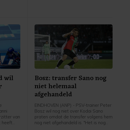
d wil
Bosz: transfer Sano nog
r
niet helemaal
afgehandeld
e
EINDHOVEN (ANP) - PSV-trainer Peter
anni
Bosz wil nog niet over Kodai Sano
rzitter van
praten omdat de transfer volgens hem
 heeft
nog niet afgehandeld is. "Het is nog
 jaren een
niet helemaal rond. Zolang hij niet mijn