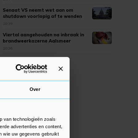
Senaat VS neemt wet aan om
shutdown voorlopig af te wenden
10:39
Viertal aangehouden na inbraak in
brandweerkazerne Aalsmeer
10:36
Over
p van technologieën zoals
erde advertenties en content,
en wie uw gegevens gebruikt