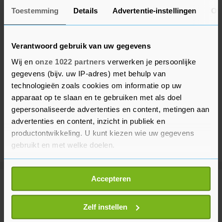
Toestemming
Details
Advertentie-instellingen
Ov
Verantwoord gebruik van uw gegevens
Wij en
onze 1022 partners
verwerken je persoonlijke
gegevens (bijv. uw IP-adres) met behulp van
technologieën zoals cookies om informatie op uw
apparaat op te slaan en te gebruiken met als doel
gepersonaliseerde advertenties en content, metingen aan
advertenties en content, inzicht in publiek en
productontwikkeling. U kunt kiezen wie uw gegevens
gebruikt en met welke doelen.
Als u het toestaat, willen we ook graag:
Accepteren
Informatie verzamelen over uw geografische
Meer uit Voetbal
locatie, die tot een paar meter nauwkeurig kan zijn
Uw apparaat identificeren door het actief te
Zelf instellen
scannen op specifieke eigenschappen (fingerprinting)
Paris Saint-Germain neemt