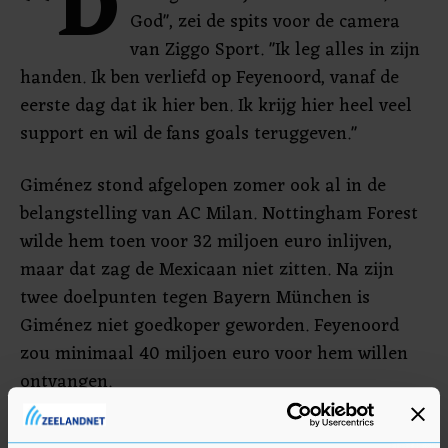
"D
God", zei de spits voor de camera
van Ziggo Sport. "Ik leg alles in zijn
handen. Ik ben verliefd op Feyenoord, vanaf de
eerste dag dat ik hier ben. Ik krijg hier heel veel
support en wil de fans goals teruggeven."
Giménez stond afgelopen zomer ook al in de
belangstelling van AC Milan. Nottingham Forest
wilde hem toen voor 32 miljoen euro inlijven,
maar dat zag de Mexicaan niet zitten. Na zijn
twee doelpunten tegen Bayern München is
Giménez niet goedkoper geworden. Feyenoord
zou minimaal 40 miljoen euro voor hem willen
ontvangen.