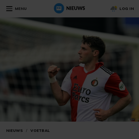
MENU
LOG IN
NIEUWS
/
VOETBAL