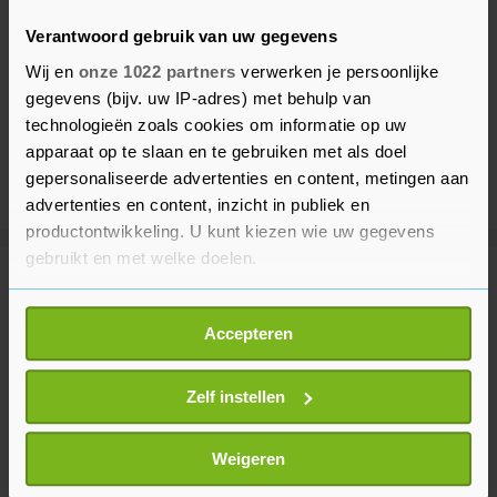
Verantwoord gebruik van uw gegevens
Wij en
onze 1022 partners
verwerken je persoonlijke
gegevens (bijv. uw IP-adres) met behulp van
technologieën zoals cookies om informatie op uw
apparaat op te slaan en te gebruiken met als doel
gepersonaliseerde advertenties en content, metingen aan
advertenties en content, inzicht in publiek en
productontwikkeling. U kunt kiezen wie uw gegevens
gebruikt en met welke doelen.
Meer uit Voetbal
Als u het toestaat, willen we ook graag:
Accepteren
Informatie verzamelen over uw geografische
Afrikaanse voetbalbond blijft FIFA-
locatie, die tot een paar meter nauwkeurig kan zijn
voorzitter Infantino steunen
Uw apparaat identificeren door het actief te
Zelf instellen
2 uur geleden
scannen op specifieke eigenschappen (fingerprinting)
Lees meer over hoe uw persoonlijke gegevens worden
Weigeren
verwerkt en stel uw voorkeuren in het
detailgedeelte
in.