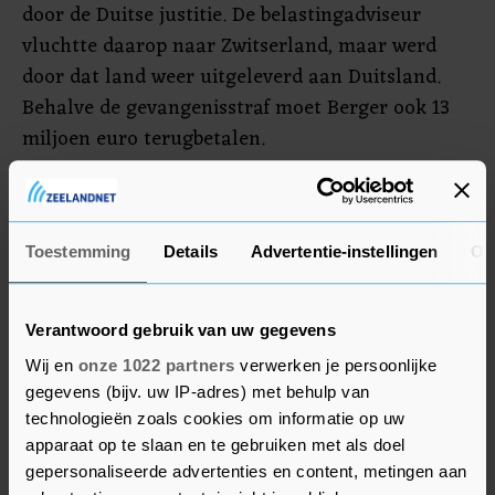
door de Duitse justitie. De belastingadviseur
vluchtte daarop naar Zwitserland, maar werd
door dat land weer uitgeleverd aan Duitsland.
Behalve de gevangenisstraf moet Berger ook 13
miljoen euro terugbetalen.
Ook de Nederlandse bank ABN AMRO werd door
Duitsland onderzocht, net als de voormalige
bank Fortis, die is opgegaan in ABN AMRO. ABN
Toestemming
Details
Advertentie-instellingen
Ov
AMRO zei aan alle onderzoeken te hebben
meegewerkt en ook aan alle
Verantwoord gebruik van uw gegevens
belastingverplichtingen in Duitsland te hebben
Wij en
onze 1022 partners
verwerken je persoonlijke
voldaan.
gegevens (bijv. uw IP-adres) met behulp van
technologieën zoals cookies om informatie op uw
apparaat op te slaan en te gebruiken met als doel
gepersonaliseerde advertenties en content, metingen aan