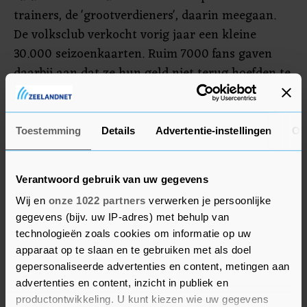
trainers, de 'grootverdieners', daarin meegaan.
De volksclub verkocht vorig jaar een kleine
30.000 seizoenkaarten. Ruim 7000 fans gaven
daarbij aan dat ze hun geld niet terug hoefden te
krijgen indien stadionbezoek er door de
coronapandemie dit seizoen niet van zou komen.
De overgrote meerderheid van de
Toestemming
Details
Advertentie-instellingen
Ov
seizoenkaarthouders kan echter nog wel een
groot deel van de kosten terugvorderen.
Verantwoord gebruik van uw gegevens
Feyenoord hoopt dat ze dat niet gaan doen en
Wij en
onze 1022 partners
verwerken je persoonlijke
een collectieve salarisverlaging is dan in dit
gegevens (bijv. uw IP-adres) met behulp van
kader een belangrijk signaal naar het legioen.
technologieën zoals cookies om informatie op uw
apparaat op te slaan en te gebruiken met als doel
De vakbonden in het betaald voetbal hebben voor
gepersonaliseerde advertenties en content, metingen aan
de salarisreductie een progressieve staffel
advertenties en content, inzicht in publiek en
afgesproken, van 2,5 tot maximaal 20 procent.
productontwikkeling. U kunt kiezen wie uw gegevens