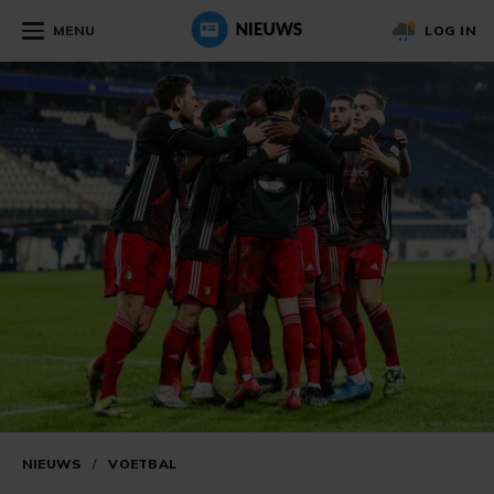
MENU
LOG IN
NIEUWS
/
VOETBAL