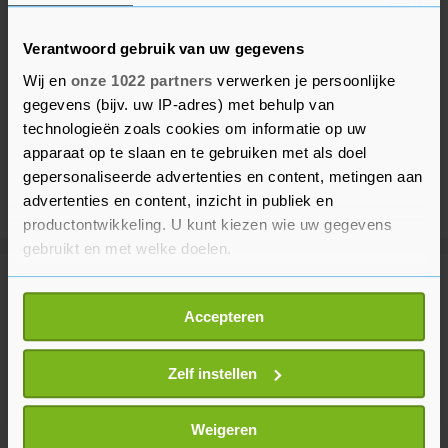
Verantwoord gebruik van uw gegevens
Wij en
onze 1022 partners
verwerken je persoonlijke
gegevens (bijv. uw IP-adres) met behulp van
technologieën zoals cookies om informatie op uw
apparaat op te slaan en te gebruiken met als doel
gepersonaliseerde advertenties en content, metingen aan
advertenties en content, inzicht in publiek en
productontwikkeling. U kunt kiezen wie uw gegevens
gebruikt en met welke doelen.
Meer uit Voetbal
Als u het toestaat, willen we ook graag:
Accepteren
Informatie verzamelen over uw geografische
locatie, die tot een paar meter nauwkeurig kan zijn
Doelman Ter Stegen debuteert
Uw apparaat identificeren door het actief te
Zelf instellen
voor Ajax in uitduel met PEC
scannen op specifieke eigenschappen (fingerprinting)
Zwolle
Lees meer over hoe uw persoonlijke gegevens worden
41 minuten geleden
Weigeren
verwerkt en stel uw voorkeuren in het
detailgedeelte
in.