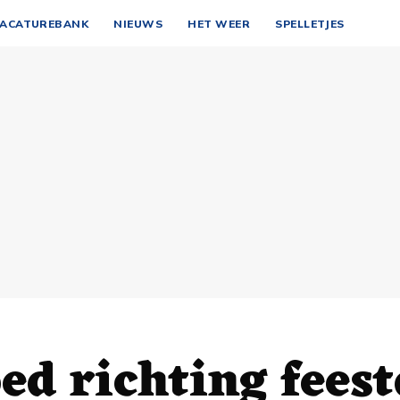
ACATUREBANK
NIEUWS
HET WEER
SPELLETJES
ed richting fees