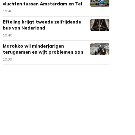
vluchten tussen Amsterdam en Tel
Aviv
10:46
Efteling krijgt tweede zelfrijdende
bus van Nederland
10:40
Marokko wil minderjarigen
terugnemen en wijt problemen aan
Spanje
10:39