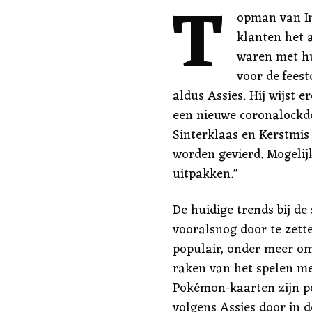
T
opman van In
klanten het 
waren met h
voor de fees
aldus Assies. Hij wijst e
een nieuwe coronalockdo
Sinterklaas en Kerstmis
worden gevierd. Mogelij
uitpakken."
De huidige trends bij de
vooralsnog door te zette
populair, onder meer om
raken van het spelen me
Pokémon-kaarten zijn pop
volgens Assies door in 