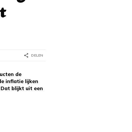
t
share
DELEN
ucten de
 inflatie lijken
at blijkt uit een