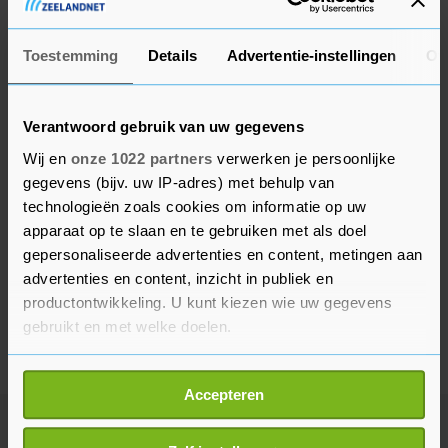
Daar moet het parlement mee instemmen.
Toestemming
Details
Advertentie-instellingen
Ov
Verantwoord gebruik van uw gegevens
Wij en
onze 1022 partners
verwerken je persoonlijke
gegevens (bijv. uw IP-adres) met behulp van
technologieën zoals cookies om informatie op uw
apparaat op te slaan en te gebruiken met als doel
gepersonaliseerde advertenties en content, metingen aan
advertenties en content, inzicht in publiek en
productontwikkeling. U kunt kiezen wie uw gegevens
gebruikt en met welke doelen.
Als u het toestaat, willen we ook graag:
Accepteren
Informatie verzamelen over uw geografische
locatie, die tot een paar meter nauwkeurig kan zijn