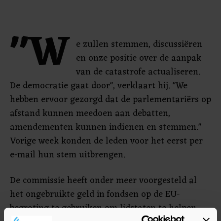
"W
e zullen stemmen, discussiëren
en onze positie over de aanpak
van de catastrofe actualiseren.
De democratie gaat door", verklaart hij. "We
hebben ervoor gezorgd dat de parlementariërs op
afstand kunnen meedoen aan debatten,
amendementen kunnen indienen en stemmen."
Vorige week konden de leden voor het eerst per
e-mail hun stem uitbrengen.
De commissie heeft onder meer voorgesteld al
het ongebruikte geld in fondsen op de EU-
begroting te gebruiken om lidstaten te helpen.