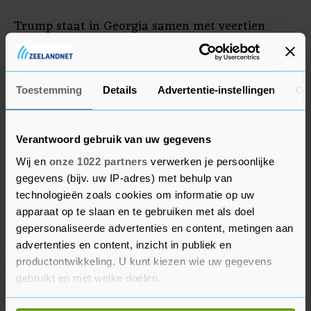
Trump staat in Georgia samen met veertien
anderen terecht voor pogingen om zijn
verkiezingsnederlaag in 2020 terug te draaien.
Het is nog niet duidelijk wanneer de rechtszaak
Toestemming
Details
Advertentie-instellingen
Ov
in Georgia van start gaat.
Verantwoord gebruik van uw gegevens
Wij en
onze 1022 partners
verwerken je persoonlijke
gegevens (bijv. uw IP-adres) met behulp van
technologieën zoals cookies om informatie op uw
apparaat op te slaan en te gebruiken met als doel
gepersonaliseerde advertenties en content, metingen aan
advertenties en content, inzicht in publiek en
productontwikkeling. U kunt kiezen wie uw gegevens
gebruikt en met welke doelen.