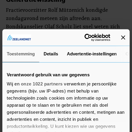
Fractievoorzitter Rolf Mützenich kondigde
zondagavond meteen zijn aftreden aan.
Bondskanselier Olaf Scholz liet snel weten zich
niet met de formatie van een coalitieregering te
bemoeien en geen ministerspost te willen.
Toestemming
Details
Advertentie-instellingen
Ov
Klingbeil vindt dat "de generatiewisseling binnen
de SPD op gang moet komen" en dat de SPD zich
"opnieuw moet positioneren" in het programma.
Verantwoord gebruik van uw gegevens
Wij en
onze 1022 partners
verwerken je persoonlijke
gegevens (bijv. uw IP-adres) met behulp van
technologieën zoals cookies om informatie op uw
apparaat op te slaan en te gebruiken met als doel
gepersonaliseerde advertenties en content, metingen aan
advertenties en content, inzicht in publiek en
productontwikkeling. U kunt kiezen wie uw gegevens