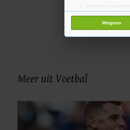
Informatie verzamelen
Uw apparaat identific
Lees meer over hoe uw perso
Weigeren
toestemming op elk moment wi
Met cookies werkt onze websi
ons cookiebeleid bekijken en 
Meer uit Voetbal