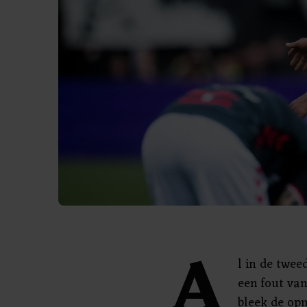
A
l in de twee
een fout van
bleek de op