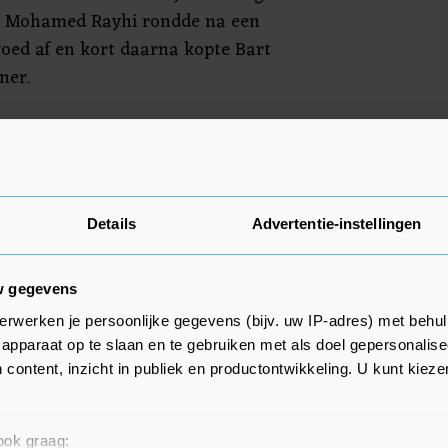
. Mohamed Rayhi rondde na een
goed af en kort daarna kopte Bart
ner.
ht Michael de Leeuw de marge
de laatste tien minuten liep
 eigen doelpunt van Miguel
i.
Details
Advertentie-instellingen
w gegevens
erwerken je persoonlijke gegevens (bijv. uw IP-adres) met behul
apparaat op te slaan en te gebruiken met als doel gepersonalise
 content, inzicht in publiek en productontwikkeling. U kunt kiez
 ook graag: