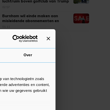
luchtruim boven golfclub van Trump
02:57
Burnham wil einde maken aan
misleidende abonnementen en
kortingen
01:11
Over
p van technologieën zoals
erde advertenties en content,
en wie uw gegevens gebruikt