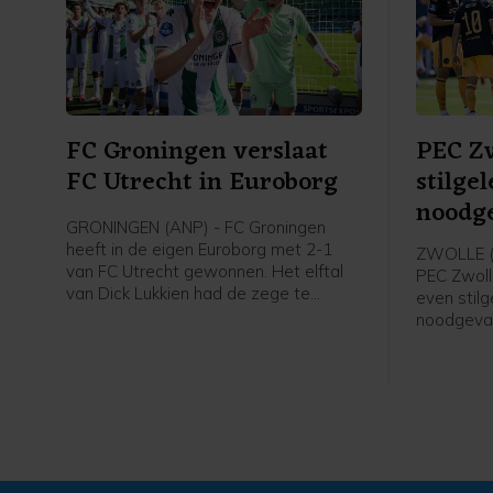
FC Groningen verslaat
PEC Zw
FC Utrecht in Euroborg
stilge
noodge
GRONINGEN (ANP) - FC Groningen
heeft in de eigen Euroborg met 2-1
ZWOLLE (A
van FC Utrecht gewonnen. Het elftal
PEC Zwolle
van Dick Lukkien had de zege te
even stil
danken aan doelpunten van de
noodgeval
IJslander Brynjólfur Willumsson en
werd na e
Thom van Bergen. Adrian Blake
hervat bij
scoorde voor FC Utrecht.