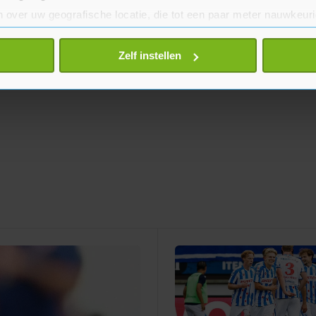
 over uw geografische locatie, die tot een paar meter nauwkeuri
eren door het actief te scannen op specifieke eigenschappen (fing
onlijke gegevens worden verwerkt en stel uw voorkeuren in he
Zelf instellen
jzigen of intrekken in de Cookieverklaring.
te beter en wordt jouw bezoek makkelijker en persoonlijker. O
je gemaakte keuze altijd wijzigen of intrekken.