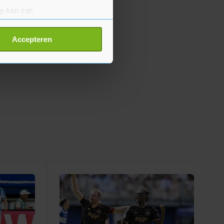
g kan zijn
erprinting)
t
detailgedeelte
in. U kunt uw
Accepteren
p onze cookiepagina kun je