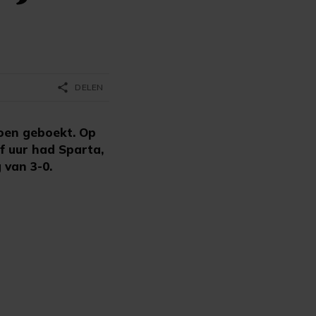
share
DELEN
oen geboekt. Op
f uur had Sparta,
 van 3-0.