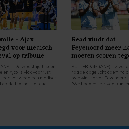
olle - Ajax
Read vindt dat
legd voor medisch
Feyenoord meer h
val op tribune
moeten scoren teg
Sparta
NP) - De wedstrijd tussen
ROTTERDAM (ANP) - Givairo
 en Ajax is vlak voor rust
haalde opgelucht adem na d
gelegd vanwege een medisch
overwinning van Feyenoord b
 op de tribune. Het duel
"We hadden heel veel kanse
en paar minuten weer
niet afmaakten. Op het eind
 een stand van 0-0.
daarom nog zwaar. Maar w
het overleefd", zei de recht
Feyenoord na afloop tegen 