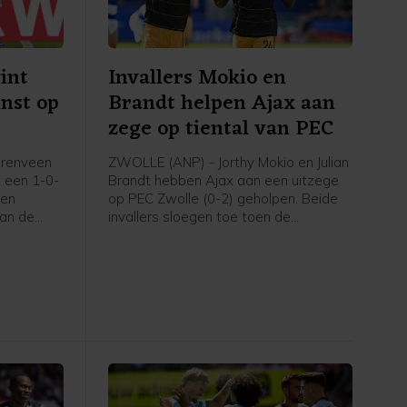
int
Invallers Mokio en
nst op
Brandt helpen Ajax aan
zege op tiental van PEC
erenveen
ZWOLLE (ANP) - Jorthy Mokio en Julian
 een 1-0-
Brandt hebben Ajax aan een uitzege
yen
op PEC Zwolle (0-2) geholpen. Beide
van de
invallers sloegen toe toen de
thuisploeg al even met tien man
speelde. Sherel Floranus kreeg in de
57e minuut een rode kaart voor een
zware overtreding op Lucas Rosa.