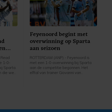
Feyenoord begint met
ad
overwinning op Sparta
en
aan seizoen
 Read
ROTTERDAM (ANP) - Feyenoord is
e 1-0-
met een 1-0-overwinning bij Sparta
ij Sparta.
aan de competitie begonnen. Het
n die we
elftal van trainer Giovanni van
e was het
Bronckhorst had zondag in de
e hebben
stadsderby op Het Kasteel voor de
sback van
zege genoeg aan een doelpunt van
ESPN.
Luciano Valente.