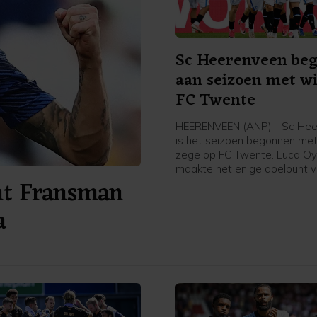
Sc Heerenveen beg
aan seizoen met wi
FC Twente
HEERENVEEN (ANP) - Sc He
is het seizoen begonnen met
zege op FC Twente. Luca O
maakte het enige doelpunt 
mt Fransman
wedstrijd in Friesland.
a