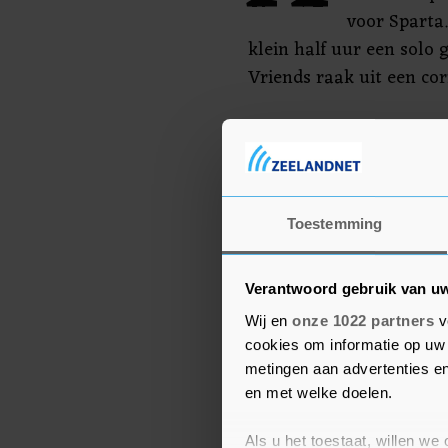
voor Sparta
klein half uur een solo 
Vriends raak uit een cor
In de tweede helft brac
terug tot twee, maar in 
Sparta weer weg via een
Araujo en Abdou Harrou
Toestemming
Verantwoord gebruik van u
Wij en
onze 1022 partners
v
cookies om informatie op uw 
metingen aan advertenties en
en met welke doelen.
Als u het toestaat, willen we