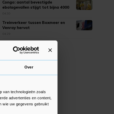
Congo: aantal bevestigde
ebolagevallen stijgt tot bijna 4000
04:30
Treinverkeer tussen Boxmeer en
Venray hervat
04:29
Over
p van technologieën zoals
erde advertenties en content,
en wie uw gegevens gebruikt