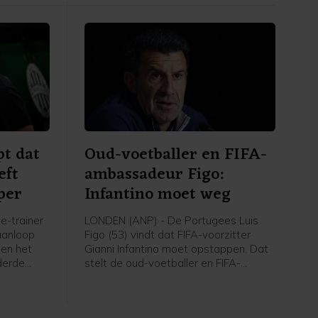
investeerders. Het plan is inmiddels
teruggetrokken.
t dat
Oud-voetballer en FIFA-
eft
ambassadeur Figo:
per
Infantino moet weg
e-trainer
LONDEN (ANP) - De Portugees Luis
aanloop
Figo (53) vindt dat FIFA-voorzitter
gen het
Gianni Infantino moet opstappen. Dat
derde
stelt de oud-voetballer en FIFA-
ce League
legende in een artikel in de Britse krant
erd van
Daily Mail. "Ik zou wel 10.000 woorden
catie voor
kunnen wijden aan de problemen bij