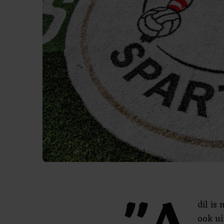
dil is
ook ui