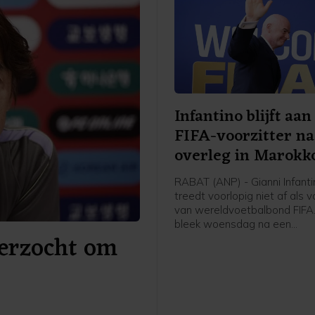
Infantino blijft aan
FIFA-voorzitter na
overleg in Marokk
RABAT (ANP) - Gianni Infanti
treedt voorlopig niet af als v
van wereldvoetbalbond FIFA
bleek woensdag na een
erzocht om
spoedvergadering van de bo
Marokkaanse hoofdstad Rab