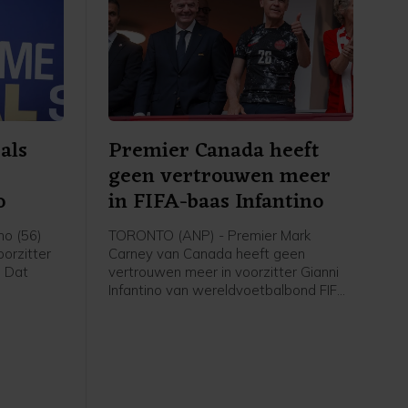
 als
Premier Canada heeft
geen vertrouwen meer
o
in FIFA-baas Infantino
no (56)
TORONTO (ANP) - Premier Mark
oorzitter
Carney van Canada heeft geen
. Dat
vertrouwen meer in voorzitter Gianni
Infantino van wereldvoetbalbond FIFA,
nd in de
zei hij woensdag. De positie van de
at.
Zwitserse Italiaan Infantino staat
onder druk, nadat hij een plan
presenteerde om de commerciële
rechten van het WK voetbal
gedeeltelijk te willen verkopen aan