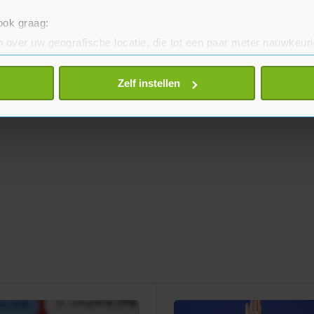
 ook graag:
 over uw geografische locatie, die tot een paar meter nauwkeuri
eren door het actief te scannen op specifieke eigenschappen (fing
onlijke gegevens worden verwerkt en stel uw voorkeuren in he
Zelf instellen
jzigen of intrekken in de Cookieverklaring.
te beter en wordt jouw bezoek makkelijker en persoonlijker. O
je gemaakte keuze altijd wijzigen of intrekken.