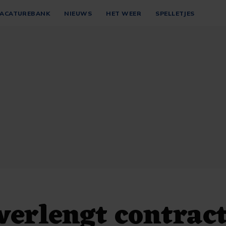
ACATUREBANK
NIEUWS
HET WEER
SPELLETJES
verlengt contrac