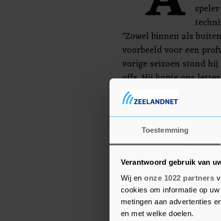
"A
speler
techni
"Zowel binnen als buiten
voorbeeld voor een profv
vorige seizoen stond hij
offs. Hij kopte ons letter
seizoen is Adil een va
we hem ook graag volgen
Auassar kwam eerder on
Toestemming
Feyenoord, Excelsior en 
Verantwoord gebruik van u
Wij en
onze 1022 partners
v
cookies om informatie op uw 
metingen aan advertenties en
en met welke doelen.