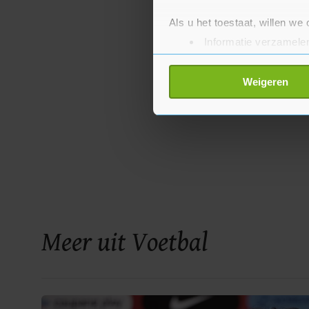
Als u het toestaat, willen we
Informatie verzamelen
Uw apparaat identific
Lees meer over hoe uw perso
Weigeren
toestemming op elk moment wi
Met cookies werkt onze websi
ons cookiebeleid bekijken en 
Meer uit Voetbal