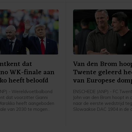
ntkent dat
Van den Brom hoop
ino WK-finale aan
Twente geleerd he
o heeft beloofd
van Europese dom
NP) - Wereldvoetbalbond
ENSCHEDE (ANP) - FC Twent
nt dat voorzitter Gianni
John van den Brom hoopt in 
 Marokko heeft aangeboden
naar de eerste wedstrijd te
ale van 2030 te mogen
Slowaakse DAC 1904 in de 
n in ruil voor steun. "Het is
voorronde van de Conferen
 misleidend te beweren dat
dat zijn spelers hebben gele
orzitter enige belofte over
de uitschakeling in de kwalifi