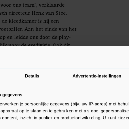
 voor ons team", verklaarde
sch directeur Henk van Stee.
 de kleedkamer is hij een
oetballer. Aan het einde van het
 op en leidde ons door de play-
lijk naar de eredivisie. Ook dit
ste waarde en mede daarom hebben
d seizoen in onze selectie."
der meer uit voor VVV-Venlo,
Details
Advertentie-instellingen
Roda JC.
w gegevens
erwerken je persoonlijke gegevens (bijv. uw IP-adres) met behul
apparaat op te slaan en te gebruiken met als doel gepersonalise
 content, inzicht in publiek en productontwikkeling. U kunt kiez