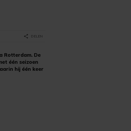
share
DELEN
a Rotterdam. De
met één seizoen
aarin hij één keer