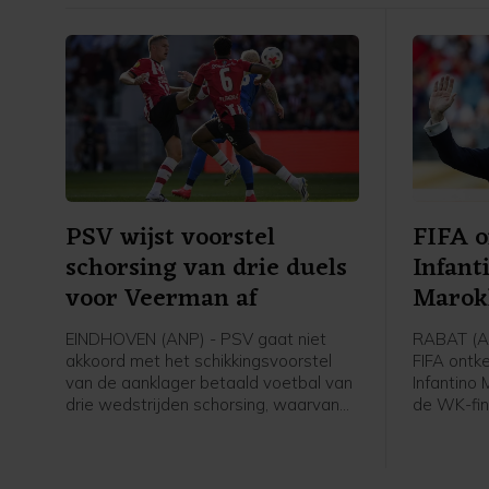
PSV wijst voorstel
FIFA o
schorsing van drie duels
Infant
voor Veerman af
Marokk
EINDHOVEN (ANP) - PSV gaat niet
RABAT (A
akkoord met het schikkingsvoorstel
FIFA ontke
van de aanklager betaald voetbal van
Infantino
drie wedstrijden schorsing, waarvan
de WK-fin
één voorwaardelijk, voor Joey
organisere
Veerman. De middenvelder kreeg
onwaar en
zondag in de verloren wedstrijd om de
de FIFA-vo