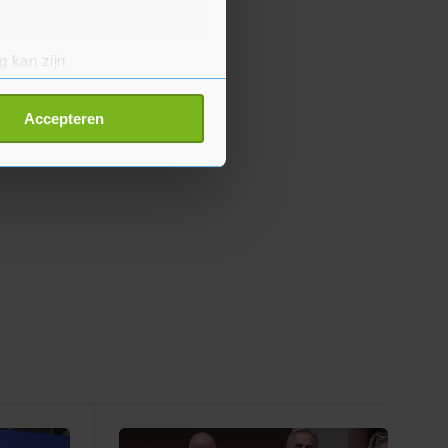
g kan zijn
erprinting)
t
detailgedeelte
in. U kunt uw
Accepteren
p onze cookiepagina kun je