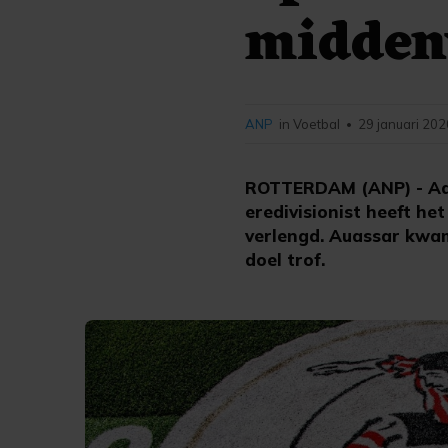
midden
ANP
in Voetbal
29 januari 202
•
ROTTERDAM (ANP) - Adi
eredivisionist heeft he
verlengd. Auassar kwam 
doel trof.